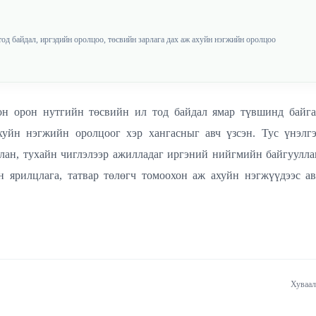
тод байдал, иргэдийн оролцоо, төсвийн зарлага дах аж ахуйн нэгжийн оролцоо
он орон нутгийн төсвийн ил тод байдал ямар түвшинд байга
ахуйн нэгжийн оролцоог хэр хангасныг авч үзсэн. Тус үнэлг
лан, тухайн чиглэлээр ажилладаг иргэний нийгмийн байгуулла
н ярилцлага, татвар төлөгч томоохон аж ахуйн нэгжүүдээс ав
Хуваал