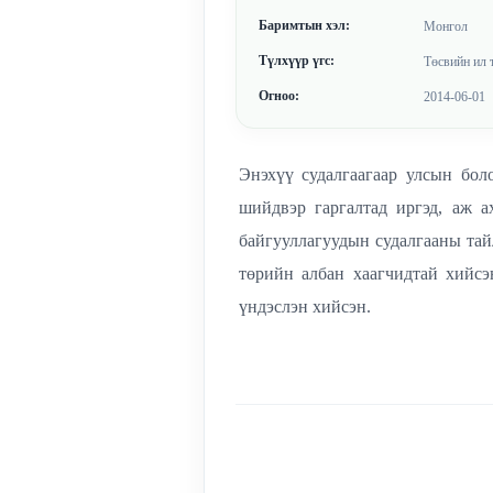
Баримтын хэл:
Монгол
Түлхүүр үгс:
Төсвийн ил 
Огноо:
2014-06-01
Энэхүү судалгаагаар улсын бол
шийдвэр гаргалтад иргэд, аж 
байгууллагуудын судалгааны тай
төрийн албан хаагчидтай хийсэ
үндэслэн хийсэн.