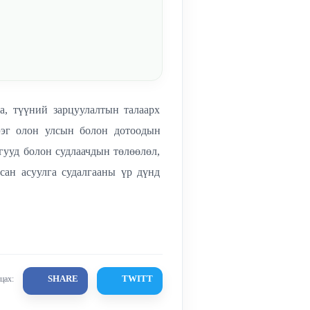
а, түүний зарцуулалтын талаарх
ээг олон улсын болон дотоодын
гууд болон судлаачдын төлөөлөл,
сан асуулга судалгааны үр дүнд
SHARE
TWITT
цах: