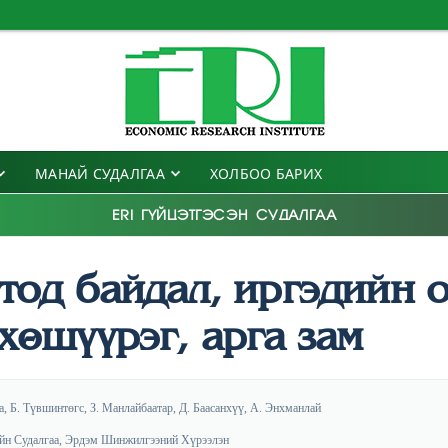
МАНАЙ СУДАЛГАА
ХОЛБОО БАРИХ
ERI ГҮЙЦЭТГЭСЭН СУДАЛГАА
тод байдал, иргэдийн 
хөшүүрэг, арга зам
а, Б. Түвшинтөгс, З. Манлайбаатар, Д. Баасанхүү, А. Энхманлай
йн Судалгаа, Эрдэм Шинжилгээний Хүрээлэн