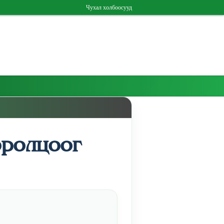
Чухал холбоосууд
оролцоог