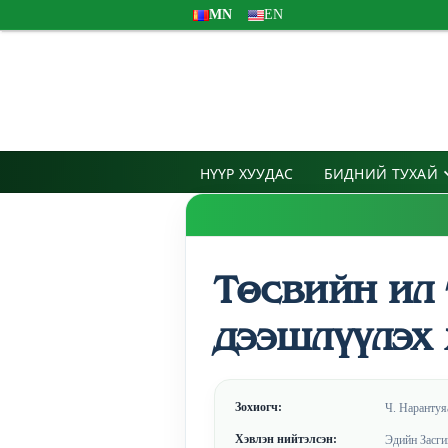
MN
EN
НҮҮР ХУУДАС
БИДНИЙ ТУХАЙ
Төсвийн ил 
дээшлүүлэх 
Зохиогч:
Ч. Нарантуя
Хэвлэн нийтэлсэн:
Эдийн Засги