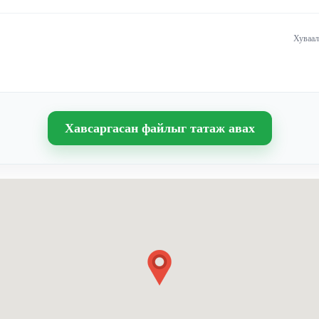
Хуваал
Хавсаргасан файлыг татаж авах