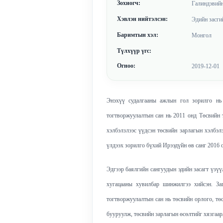
Зохиогч:
Галиндэвийн
Хэвлэн нийтэлсэн:
Эдийн засги
Баримтын хэл:
Монгол
Түлхүүр үгс:
Огноо:
2019-12-01
Энэхүү судалгааны ажлын гол зорилго нь
тогтворжуулалтын сан нь 2011 онд Төсвийн 
хэлбэлзлээс үүдсэн төсвийн зарлагын хэлбэ
үлдээх зорилго бүхий Ирээдүйн өв санг 2016 о
Эдгээр баялгийн сангуудын эдийн засагт үзү
хугацааны хувилбар шинжилгээ хийсэн. З
тогтворжуулалтын сан нь төсвийн орлого, тө
бууруулж, төсвийн зарлагын өсөлтийг хязгаар