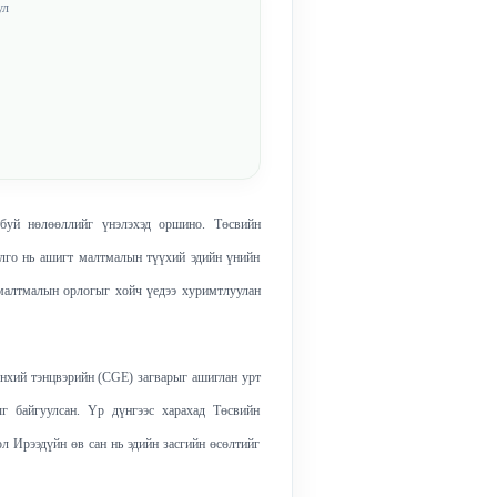
ул
буй нөлөөллийг үнэлэхэд оршино. Төсвийн
илго нь ашигт малтмалын түүхий эдийн үнийн
 малтмалын орлогыг хойч үедээ хуримтлуулан
өнхий тэнцвэрийн (CGE) загварыг ашиглан урт
 байгуулсан. Үр дүнгээс харахад Төсвийн
л Ирээдүйн өв сан нь эдийн засгийн өсөлтийг