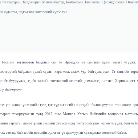
 Рагчаасүрэн, Загдбазарын Манлайбаатар, Батбаярын Нямбаатар, Цэрэндоржийн Оюунз
йн судалгаа, эрдэм шинжилгээний хүрээлэн
 Төсвийн тогтвортой байдлын сан ба Ирээдүйн өв сангийн эдийн засагт үзүүлж 
тогтвортой байдлын тухай хууль хэрэгжиж эхлэх үед байгуулагдсан. Уг сангийн зор
лзлийг бууруулах, эдийн засгийн тогтвортой өсөлтийг дэмжихэд чиглэнэ. Харин ашигт
нд байгуулсан.
үлэх үр нөлөөг үнэлэхийн тулд тус хүрээлэнгийн өөрсдийн боловсруулсан тооцоолох ер
агварыг тохируулахын тулд 2017 оны Монгол Улсын Нийгмийн тооцооны матрицыг
свийн зарлага, макро эдийн засгийн хувьсагчдад тогтворжуулах нөлөө үзүүлж байгаа бо
лах замаар байгалийн нөөцийн орлогыг үе дамжуулан хуваарилах нөлөөтэй байна.