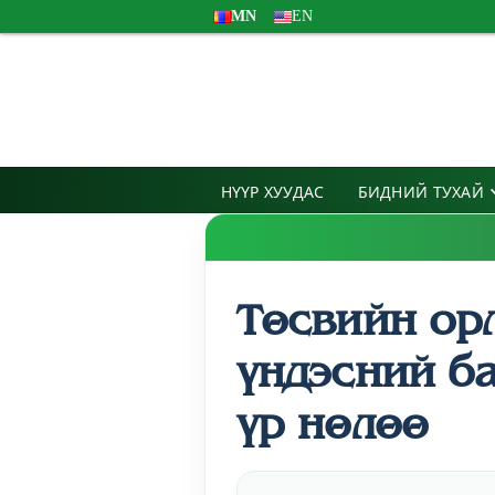
MN
EN
НҮҮР ХУУДАС
БИДНИЙ ТУХАЙ
Төсвийн ор
үндэсний ба
үр нөлөө