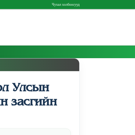
Чухал холбоосууд
ол Улсын
н засгийн