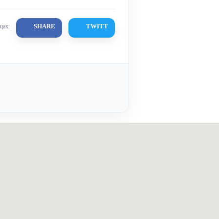
SHARE
TWITT
цах: