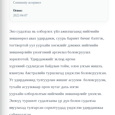
Community acceptance
Огноо:
2022-04-07
Энэ судалгаа нь олборлох үйл ажиллагаанд нийгмийн
зөвшөөрөл авах удирдамж, суурь баримт бичиг бэлтгэх,
тогтвортой уул уурхайн хөгжлийг дэмжих нийгмийн
зөвшөөрлийн үнэлгээний аргачлал боловсруулах
зорилготой. Удирдамжийг эхлээд өргөн
хүрээний судлагдсан байдлын тойм, олон улсын жишээ,
ялангуяа Австралийн туршлагад үндэслэн боловсруулсан.
Уг удирдамжид тулгуурлан жишиг асуумж боловсруулж,
тухайн асуумжаар орон нутаг дахь нэгэн
уурхайн олборлолтын нийгмийн зөвшөөрлийг үнэлсэн.
Энэхүү туршилт судалгааны үр дүн болон судалгаа
явуулахад тулгарсан сорилтуудад үндэслэн удирдамжаа
сайжруулсан.