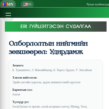
MN
EN
Чухал холбоосууд
ERI ГҮЙЦЭТГЭСЭН СУДАЛГАА
Олборлолтын нийгмийн
зөвшөөрөл: Удирдамж
Зохиогч:
Б. Түвшинтөгс, З. Манлайбаатар, Б. Хорол-Эрдэнэ, У. Энхсайхан
Хэвлэн нийтэлсэн:
Эдийн засгийн судалгаа, эрдэм шинжилгээний хүрээлэн
Баримтын хэл:
Англи
Түлхүүр үгс:
Social license to operate, social acceptance survey, Mining, Trust,