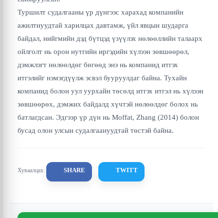
Туршилт судалгааны үр дүнгээс харахад компанийн
ажилтнуудтай харилцах давтамж, үйл явцын шударга
байдал, нийгмийн дэд бүтцэд үзүүлэх нөлөөллийн талаарх
ойлголт нь орон нутгийн иргэдийн хүлээн зөвшөөрөл,
дэмжлэгт нөлөөлдөг бөгөөд энэ нь компанид итгэх
итгэлийг нэмэгдүүлж эсвэл бууруулдаг байна. Тухайн
компанид болон уул уурхайн төсөлд итгэх итгэл нь хүлээн
зөвшөөрөх, дэмжих байдалд хүчтэй нөлөөлдөг болох нь
батлагдсан. Эдгээр үр дүн нь Moffat, Zhang (2014) болон
бусад олон улсын судалгаануудтай төстэй байна.
SHARE
TWITT
Хуваалцах: