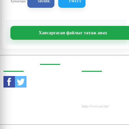
SHARE
TWITT
Хуваалцах:
Хавсаргасан файлыг татаж авах
СОШИАЛ
ХАЯГ
ХОЛБОО
ОРЧИНД
БАРИХ
Бодь Цамхаг, 803 тоот,
Жигжиджавын гудамж
Утас:
976-11-353470
3, Чингэлтэй дүүрэг,
Улаанбаатар, Монгол
И-мэйл:
Улс, 15160
contact@eri.mn
Вэбсайт:
https://www.eri.mn/