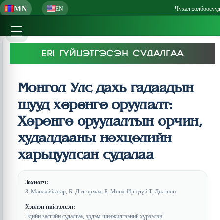
MN
EN
Чухал холбоосууд
ERI ГҮЙЦЭТГЭСЭН СУДАЛГАА
Монгол Улс дахь гадаадын
шууд хөрөнгө оруулалт:
Хөрөнгө оруулалтын орчин,
худалдааны нөхцөлийн
харьцуулсан судалаа
Зохиогч:
З. Манлайбаатар, Б. Дэлгэрмаа, Б. Мөнх-Ирээдүй Т. Дөлгөөн
Хэвлэн нийтэлсэн:
Эдийн засгийн судалгаа, эрдэм шинжилгээний хүрээлэн