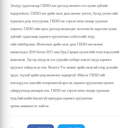
Энэхүү судалгаагаар ГШХО-ын урсгалд нөлөөгч гол хүчин зүйлийг
тодорхойлох, ГШХО-ын эдийн засаг дахь нөлөөг үнэлэх, бусад улсын сайн
туршлага дээр тулгуурлаж, ГШХО-ыг хэрхэн татах талаар судлахыг
зорилоо. ГШХО-ийн орох урсгалд нөлөөлдөг экзогени ба эндогени хүчин
зүйлийг судалснаар хөрөнгө оруулалтын хэлбэлзлийг илүү
сайн тайлбарлана. Монголын эдийн засаг дахь ГШХО-ын нөлөөг
шинжлэхдээ 2010 болон 2015 оны Орц-Гарцын хүснэгтийн тоон мэдээллийг
ашигласан. Эдгээр онууд нь уул уурхайн салбарт нэмэлт шууд хөрөнгө
оруулалт хийгдсэн үе юм. Монгол Улс жижиг эдийн засагтай учир дэлхийн
эрдэс, түүхий эдийн үнэд нөлөөлөх чадваргүй. Иймээс ГШХО-ийг
нэмэгдүүлэх хамгийн тохиромжтой арга нь хөрөнгө оруулалтын орчноо
сайжруулахад анхаарах юм.
ГШХО-ыг хэрхэн татах талаар судлахын
тулд байгалийн баялаггүй орнуудын хөрөнгө оруулалтын
орчны шинжилгээг хийсэн.