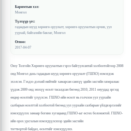
Баримтын хэл:
Монгол
Түлхүүр үгс:
гадаадын шууд хөрөнгө оруулалт, хөрөнгө оруулалтын орчин, уул
уурхай, байгалийн баялаг, Монгол
Огноо:
2017-04-07
Оюу Толгойн Хөрөнгө оруулалтын гэрээ байгуулсантай холбоотойгоор 2008
онд Монгол дахь гадаадын шууд хөрөнгө оруулалт (ГШХО) нэмэгдэж
эхэлсэн. Гэхдээ дэлхий нийтийг хамарсан санхүү эдийн засгийн хямралаас
үүдэж 2009 онд энэхүү өсөлт тасалдсан бөгөөд 2010, 2011 онуудад эргээд
өндөр өсөлтийг үзүүлсэн. ГШХО-ийн өсөлт нь голчлон уул уурхайн
салбарын өсөлттэй холбоотой бөгөөд уул уурхайн салбарын үйлдвэрлэлийг
нэмэгдүүлэх замаар богино хугацаанд ГШХО-ыг өсгөх боломжтой. ГШХО-
ийн орох урсгалын нэмэгдүүлснээр эдийн засгийн
тогтвортой байдал, өсөлтийг нэмэгдүүлнэ.