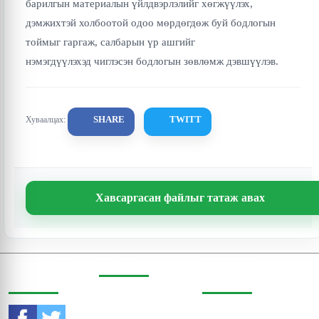
барилгын материалын үйлдвэрлэлийг хөгжүүлэх,
дэмжихтэй холбоотой одоо мөрдөгдөж буй бодлогын
тоймыг гаргаж, салбарын үр ашгийг
нэмэгдүүлэхэд чиглэсэн бодлогын зөвлөмж дэвшүүлэв.
SHARE
TWITT
Хуваалцах:
Хавсаргасан файлыг татаж авах
СОШИАЛ
ХАЯГ
ХОЛБОО
ОРЧИНД
БАРИХ
Бодь Цамхаг, 803 тоот,
Жигжиджавын гудамж
Утас:
976-11-353470