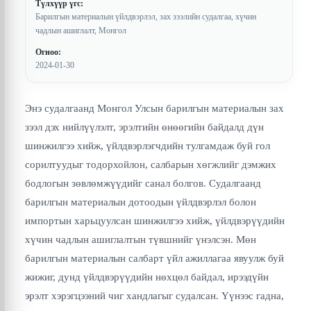
Түлхүүр үгс:
Барилгын материалын үйлдвэрлэл, зах зээлийн судалгаа, хүчин
чадлын ашиглалт, Монгол
Огноо:
2024-01-30
Энэ судалгаанд Монгол Улсын барилгын материалын зах
зээл дэх нийлүүлэлт, эрэлтийн өнөөгийн байдалд дүн
шинжилгээ хийж, үйлдвэрлэгчдийн тулгамдаж буй гол
сорилтуудыг тодорхойлон, салбарын хөгжлийг дэмжих
бодлогын зөвлөмжүүдийг санал болгов. Судалгаанд
барилгын материалын дотоодын үйлдвэрлэл болон
импортын харьцуулсан шинжилгээ хийж, үйлдвэрүүдийн
хүчин чадлын ашиглалтын түвшнийг үнэлсэн. Мөн
барилгын материалын салбарт үйл ажиллагаа явуулж буй
жижиг, дунд үйлдвэрүүдийн нөхцөл байдал, ирээдүйн
эрэлт хэрэгцээний чиг хандлагыг судалсан. Үүнээс гадна,