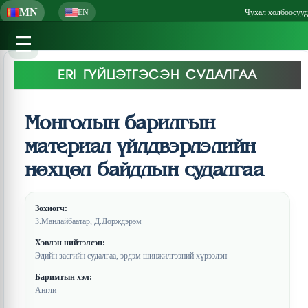
MN
EN
Чухал холбоосууд
ERI ГҮЙЦЭТГЭСЭН СУДАЛГАА
Монголын барилгын
материал үйлдвэрлэлийн
нөхцөл байдлын судалгаа
Зохиогч:
З.Манлайбаатар, Д.Дорждэрэм
Хэвлэн нийтэлсэн:
Эдийн засгийн судалгаа, эрдэм шинжилгээний хүрээлэн
Баримтын хэл:
Англи