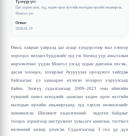
Түлхүүр үгс:
Цаг уурын шок, зуд, хөдөө орон нутгийн малчдын өрхийн амьжиргаа,
Монгол улс
Огноо:
2026-01-19
Өвөл, хаврын улиралд цаг агаар хүндэрснээр мал олноор
хорогдох нөхцөл бүрдэхийг зуд гэх бөгөөд уур амьсгалын
өөрчлөлтөөс үүдэн Монгол улсад зудын давтамж ихсэж,
дасан зохицох, хохирлыг бууруулах оролдлого хийгдэж
байгаагаас үл хамааран ихээхэн хохирол учруулсаар
байна. Энэхүү судалгаагаар 2009–2023 оны аймгийн
түвшний панел өгөгдлийг ашиглан хөдөө орон нутгийн
малчдын өрхийн амьжиргаанд зуд хэрхэн нөлөөлснийг
шинжилсэн. Шилжилт хөдөлгөөний эндоген байдлыг
тооцох зорилгоор инструмент хувьсагч ашиглан, тогтмол
нөлөөний загвар үнэлсэн. Судалгаагаар 3 гол үр дүн