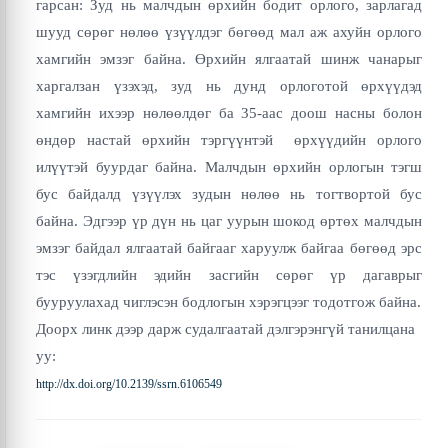
гарсан: Зуд нь малчдын өрхийн бодит орлого, зарлагад
шууд сөрөг нөлөө үзүүлдэг бөгөөд мал аж ахуйн орлого
хамгийн эмзэг байна. Өрхийн ялгаатай шинж чанарыг
харгалзан үзэхэд, зуд нь дунд орлоготой өрхүүдэд
хамгийн ихээр нөлөөлдөг ба 35-аас доош насны болон
өндөр настай өрхийн тэргүүнтэй өрхүүдийн орлого
илүүтэй буурдаг байна. Малчдын өрхийн орлогын тэгш
бус байдалд үзүүлэх зудын нөлөө нь тогтвортой бус
байна. Эдгээр үр дүн нь цаг уурын шокод өртөх малчдын
эмзэг байдал ялгаатай байгааг харуулж байгаа бөгөөд эрс
тэс үзэгдлийн эдийн засгийн сөрөг үр дагаврыг
бууруулахад чиглэсэн бодлогын хэрэгцээг тодотгож байна.
Доорх линк дээр дарж судалгаатай дэлгэрэнгүй танилцана
уу:
http://dx.doi.org/10.2139/ssrn.6106549