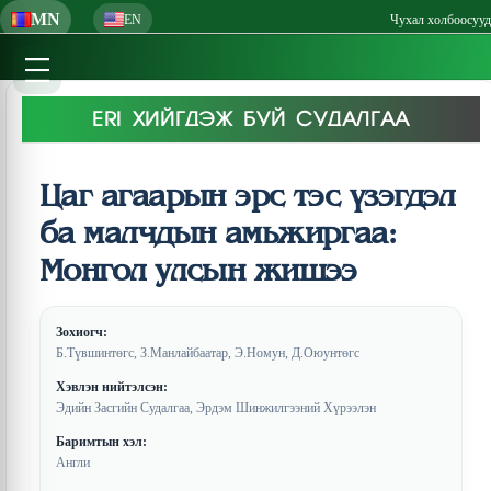
MN
EN
Чухал холбоосууд
ERI ХИЙГДЭЖ БУЙ СУДАЛГАА
Цаг агаарын эрс тэс үзэгдэл
ба малчдын амьжиргаа:
Монгол улсын жишээ
Зохиогч:
Б.Түвшинтөгс, З.Манлайбаатар, Э.Номун, Д.Оюунтөгс
Хэвлэн нийтэлсэн:
Эдийн Засгийн Судалгаа, Эрдэм Шинжилгээний Хүрээлэн
Баримтын хэл:
Англи