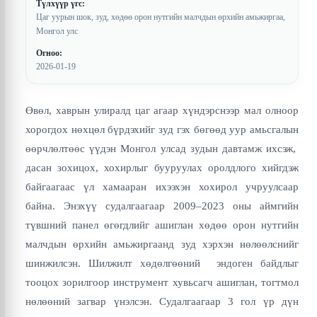
Түлхүүр үгс:
Цаг уурын шок, зуд, хөдөө орон нутгийн малчдын өрхийн амьжиргаа,
Монгол улс
Огноо:
2026-01-19
Өвөл, хаврын улиралд цаг агаар хүндэрснээр мал олноор
хорогдох нөхцөл бүрдэхийг зуд гэх бөгөөд уур амьсгалын
өөрчлөлтөөс үүдэн Монгол улсад зудын давтамж ихсэж,
дасан зохицох, хохирлыг бууруулах оролдлого хийгдэж
байгаагаас үл хамааран ихээхэн хохирол учруулсаар
байна. Энэхүү судалгаагаар 2009–2023 оны аймгийн
түвшний панел өгөгдлийг ашиглан хөдөө орон нутгийн
малчдын өрхийн амьжиргаанд зуд хэрхэн нөлөөлснийг
шинжилсэн. Шилжилт хөдөлгөөний эндоген байдлыг
тооцох зорилгоор инструмент хувьсагч ашиглан, тогтмол
нөлөөний загвар үнэлсэн. Судалгаагаар 3 гол үр дүн