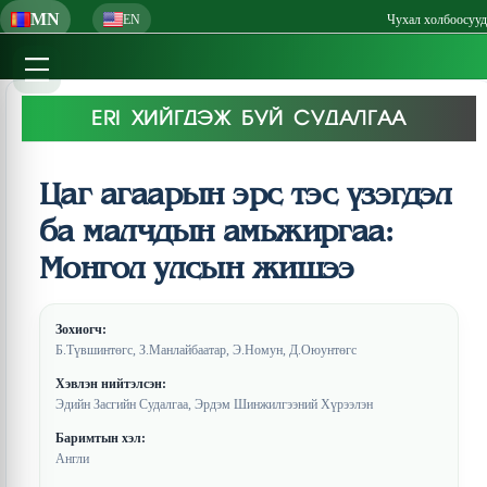
MN
EN
Чухал холбоосууд
ERI ХИЙГДЭЖ БУЙ СУДАЛГАА
Цаг агаарын эрс тэс үзэгдэл
ба малчдын амьжиргаа:
Монгол улсын жишээ
Зохиогч:
Б.Түвшинтөгс, З.Манлайбаатар, Э.Номун, Д.Оюунтөгс
Хэвлэн нийтэлсэн:
Эдийн Засгийн Судалгаа, Эрдэм Шинжилгээний Хүрээлэн
Баримтын хэл:
Англи