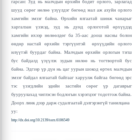
гарсан: Зуд нь малчдын өрхийн бодит орлого, зарлагад
шууд сөрөг нөлөө үзүүлдэг бөгөөд мал аж ахуйн орлого
хамгийн эмзэг байна. Өрхийн ялгаатай шинж чанарыг
харгалзан үзэхэд, зуд нь дунд орлоготой өрхүүдэд
хамгийн ихээр нөлөөлдөг ба 35-аас доош насны болон
өндөр настай өрхийн тэргүүнтэй өрхүүдийн орлого
илүүтэй буурдаг байна. Малчдын өрхийн орлогын тэгш
бус байдалд үзүүлэх зудын нөлөө нь тогтвортой бус
байна. Эдгээр үр дүн нь цаг уурын шокод өртөх малчдын
эмзэг байдал ялгаатай байгааг харуулж байгаа бөгөөд эрс
тэс үзэгдлийн эдийн засгийн сөрөг үр дагаврыг
бууруулахад чиглэсэн бодлогын хэрэгцээг тодотгож байна.
Доорх линк дээр дарж судалгаатай дэлгэрэнгүй танилцана
уу:
http://dx.doi.org/10.2139/ssrn.6106549