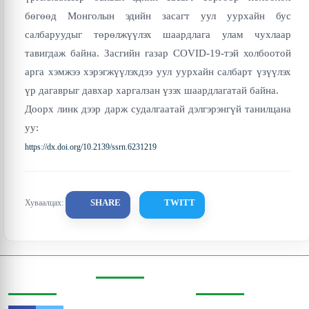
бөгөөд Монголын эдийн засагт уул уурхайн бус
салбаруудыг төрөлжүүлэх шаардлага улам чухлаар
тавигдаж байна. Засгийн газар COVID-19-тэй холбоотой
арга хэмжээ хэрэгжүүлэхдээ уул уурхайн салбарт үзүүлэх
үр дагаврыг давхар харгалзан үзэх шаардлагатай байна.
Доорх линк дээр дарж судалгаатай дэлгэрэнгүй танилцана
уу:
https://dx.doi.org/10.2139/ssrn.6231219
SHARE
TWITT
Хуваалцах:
СОШИАЛ
ХАЯГ
ХОЛБОО
ОРЧИНД
БАРИХ
Бодь Цамхаг, 803 тоот,
Жигжиджавын гудамж