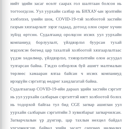
нийт эдийн засаг өсөлт саарах гол шалтгаан болсон нь
тогтоогдсон. Уул уурхайн салбар нь БНХАУ-ын эрэлтийн
хэлбэлзэл, үнийн шок, COVID-19-тэй холбоотой засгийн
газрын хязгаарлалт зэрэг гадаад, дотоод олон сөрөг хүчин
зүйлд өртсөн. Судалгаанд оролцсон ихэнх уул уурхайн
компаниуд борлуулалт, үйлдвэрлэл буурсан тухай
мэдээлсэн бөгөөд цар тахалтай холбоотой хязгаарлалтаас
үүдэн хөдөлмөр, үйлдвэрлэл, тээвэрлэлтийн олон асуудал
тулгарсан байна. Гэхдээ олборлож буй ашигт малтмалын
төрлөөс хамааран ялгаа байсан ч ихэнх компаниуд
ирээдүйн сэргэлтэд өөдрөг хандлагатай байна.
Судалгаагаар COVID-19-ийн дараах эдийн засгийн сэргэлт
нь уул уурхайн салбарын сэргэлттэй нягт холбоотой болох
нь тодорхой байгаа тул бид CGE загвар ашиглан уул
уурхайн салбарын сэргэлтийн 3 хувилбарыг загварчилсан.
Загварчлалын үр дүнгээр, цар тахлын нөхцөл байдал
үргэлжилсээр байвал эдийн засагт сөргөөр нөлөөлөх