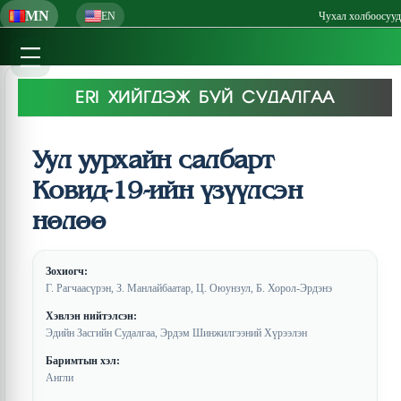
MN
EN
Чухал холбоосууд
ERI ХИЙГДЭЖ БУЙ СУДАЛГАА
Уул уурхайн салбарт
Ковид-19-ийн үзүүлсэн
нөлөө
Зохиогч:
Г. Рагчаасүрэн, З. Манлайбаатар, Ц. Оюунзул, Б. Хорол-Эрдэнэ
Хэвлэн нийтэлсэн:
Эдийн Засгийн Судалгаа, Эрдэм Шинжилгээний Хүрээлэн
Баримтын хэл:
Англи