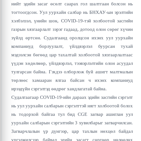
нийт эдийн засаг өсөлт саарах гол шалтгаан болсон нь
тогтоогдсон. Уул уурхайн салбар нь БНХАУ-ын эрэлтийн
хэлбэлзэл, үнийн шок, COVID-19-тэй холбоотой засгийн
газрын хязгаарлалт зэрэг гадаад, дотоод олон сөрөг хүчин
зүйлд өртсөн. Судалгаанд оролцсон ихэнх уул уурхайн
компаниуд борлуулалт, үйлдвэрлэл буурсан тухай
мэдээлсэн бөгөөд цар тахалтай холбоотой хязгаарлалтаас
үүдэн хөдөлмөр, үйлдвэрлэл, тээвэрлэлтийн олон асуудал
тулгарсан байна. Гэхдээ олборлож буй ашигт малтмалын
төрлөөс хамааран ялгаа байсан ч ихэнх компаниуд
ирээдүйн сэргэлтэд өөдрөг хандлагатай байна.
Судалгаагаар COVID-19-ийн дараах эдийн засгийн сэргэлт
нь уул уурхайн салбарын сэргэлттэй нягт холбоотой болох
нь тодорхой байгаа тул бид CGE загвар ашиглан уул
уурхайн салбарын сэргэлтийн 3 хувилбарыг загварчилсан.
Загварчлалын үр дүнгээр, цар тахлын нөхцөл байдал
үргэлжилсээр байвал эдийн засагт сөргөөр нөлөөлөх