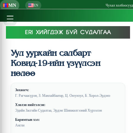
MN
EN
Чухал холбоосууд
ERI ХИЙГДЭЖ БУЙ СУДАЛГАА
Уул уурхайн салбарт
Ковид-19-ийн үзүүлсэн
нөлөө
Зохиогч:
Г. Рагчаасүрэн, З. Манлайбаатар, Ц. Оюунзул, Б. Хорол-Эрдэнэ
Хэвлэн нийтэлсэн:
Эдийн Засгийн Судалгаа, Эрдэм Шинжилгээний Хүрээлэн
Баримтын хэл:
Англи