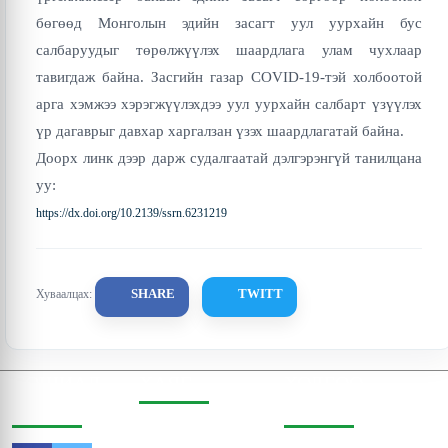
бөгөөд Монголын эдийн засагт уул уурхайн бус
салбаруудыг төрөлжүүлэх шаардлага улам чухлаар
тавигдаж байна. Засгийн газар COVID-19-тэй холбоотой
арга хэмжээ хэрэгжүүлэхдээ уул уурхайн салбарт үзүүлэх
үр дагаврыг давхар харгалзан үзэх шаардлагатай байна.
Доорх линк дээр дарж судалгаатай дэлгэрэнгүй танилцана
уу:
https://dx.doi.org/10.2139/ssrn.6231219
SHARE
TWITT
Хуваалцах:
СОШИАЛ
ХАЯГ
ХОЛБОО
ОРЧИНД
БАРИХ
Бодь Цамхаг, 803 тоот,
Жигжиджавын гудамж