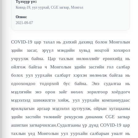
Түлхүүр үгс:
Ковид-19, уул уурхай, CGE загвар, Монгол
Огноо:
2021-09-07
COVID-19 цар тахал нь дэлхий дахинд болон Монголын
эдийн засаг, эрүүл мэндийн хувьд ноцтой хохирол
учруулж байна. Цар тахлын нөлөөллийг ерөнхийд нь
ойлгож байгаа ч Монголын эдийн засгийн гол салбар
болох уул уурхайн салбарт хэрхэн нөлөөлж байгаа нь
одоохондоо тодорхой бус байна. Энэ судалгаа нь
мэдлэгийн энэ орон зайг нөхөх зорилгоор хоёрдогч
мэдээлэлд шинжилгээ хийж, уул уурхайн компаниудаас
ярилцлагын аргаар мэдээлэл цуглуулж, ойрын хугацааны
эдийн засгийн төлөвийг рекурсив динамик CGE загвар
ашиглан загварчилсан.Судалгааны үр дүнд COVID-19 цар
тахлын үед Монголын уул уурхайн салбарын уналт нь