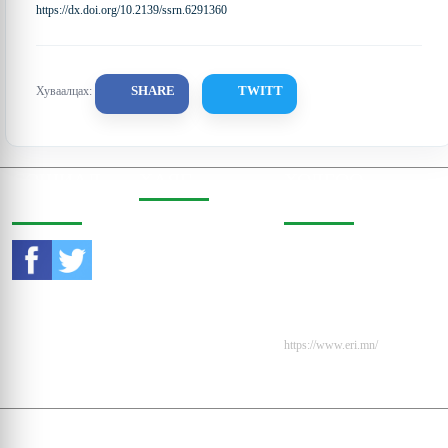
https://dx.doi.org/10.2139/ssrn.6291360
SHARE
TWITT
Хуваалцах:
СОШИАЛ
ХАЯГ
ХОЛБОО
ОРЧИНД
БАРИХ
Бодь Цамхаг, 803 тоот,
Жигжиджавын гудамж
Утас:
976-11-353470
3, Чингэлтэй дүүрэг,
Улаанбаатар, Монгол
И-мэйл:
Улс, 15160
contact@eri.mn
Вэбсайт:
https://www.eri.mn/
© 2009 - 2026. Мэдээлэл
Эдийн Засгийн Судалгаа, Эрдэм Шинжилгээний Хүрээ
зөвшөөрөлгүй ашиглахыг хориглоно