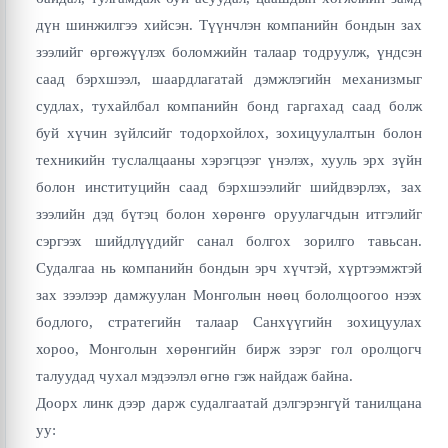
дүн шинжилгээ хийсэн. Түүнчлэн компанийн бондын зах
зээлийг өргөжүүлэх боломжийн талаар тодруулж, үндсэн
саад бэрхшээл, шаардлагатай дэмжлэгийн механизмыг
судлах, тухайлбал компанийн бонд гаргахад саад болж
буй хүчин зүйлсийг тодорхойлох, зохицуулалтын болон
техникийн туслалцааны хэрэгцээг үнэлэх, хууль эрх зүйн
болон институцийн саад бэрхшээлийг шийдвэрлэх, зах
зээлийн дэд бүтэц болон хөрөнгө оруулагчдын итгэлийг
сэргээх шийдлүүдийг санал болгох зорилго тавьсан.
Судалгаа нь компанийн бондын эрч хүчтэй, хүртээмжтэй
зах зээлээр дамжуулан Монголын нөөц бололцоогоо нээх
бодлого, стратегийн талаар Санхүүгийн зохицуулах
хороо, Монголын хөрөнгийн бирж зэрэг гол оролцогч
талуудад чухал мэдээлэл өгнө гэж найдаж байна.
Доорх линк дээр дарж судалгаатай дэлгэрэнгүй танилцана
уу: