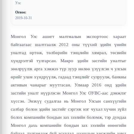
Улс
Огноо:
2019-10-31
Монгол Улс ашигт малтмалын экспортоос хараат
байгаагаас шалтгаалж 2012 оны түүхий эдийн үнийн
уналтад өртөж, төлбөрийн тэнцлийн хямрал, төсвийн
хүндрэлтэй тулгарсан. Макро эдийн засгийн уналтыг
зөөлрүүлэх арга хэмжээ түр зуур нөлөө үзүүлсэн ч улсын
өрийг улам хүндрүүлж, гадаад тэнцлийг сулруулж, банкны
активын чанарыг муутгасан. Улмаар 2016 онд эдийн
засгийн уналт нүүрлэсэн Монгол Улс ОУВС-аас дэмжлэг
хүссэн. Энэхүү судалгаа нь Монгол Улсын санхүүгийн
салбар болон эдийн засгийг сэргээх нэг чухал хүчин зүйл
болох компанийн бондын зах зээлийн боломж, тэр дундаа
Монгол дахь компанийн бондын зах зээлийн өнөөгийн
байдал, тулгамдаж буй асуудал, цаашдын хөгжлийн замд