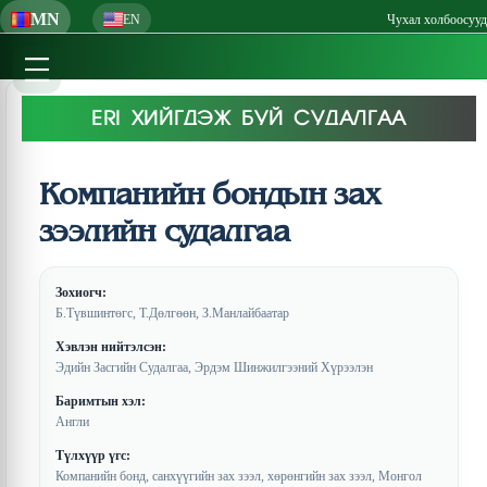
MN
EN
Чухал холбоосууд
ERI ХИЙГДЭЖ БУЙ СУДАЛГАА
Компанийн бондын зах
зээлийн судалгаа
Зохиогч:
Б.Түвшинтөгс, Т.Дөлгөөн, З.Манлайбаатар
Хэвлэн нийтэлсэн:
Эдийн Засгийн Судалгаа, Эрдэм Шинжилгээний Хүрээлэн
Баримтын хэл:
Англи
Түлхүүр үгс:
Компанийн бонд, санхүүгийн зах зээл, хөрөнгийн зах зээл, Монгол