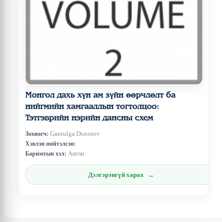
Монгол дахь хүн ам зүйн өөрчлөлт ба
нийгмийн хамгааллын тогтолцоо:
Тэтгэврийн нэрийн дансны схем
Gantulga Donorov
Зохиогч:
Хэвлэн нийтэлсэн:
Англи
Баримтын хэл:
Дэлгэрэнгүй харах