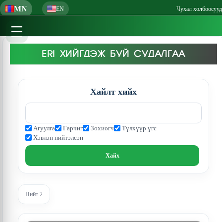
MN
EN
Чухал холбоосууд
ERI ХИЙГДЭЖ БУЙ СУДАЛГАА
Хайлт хийх
Агуулга
Гарчиг
Зохиогч
Түлхүүр үгс
Хэвлэн нийтэлсэн
Нийт 2