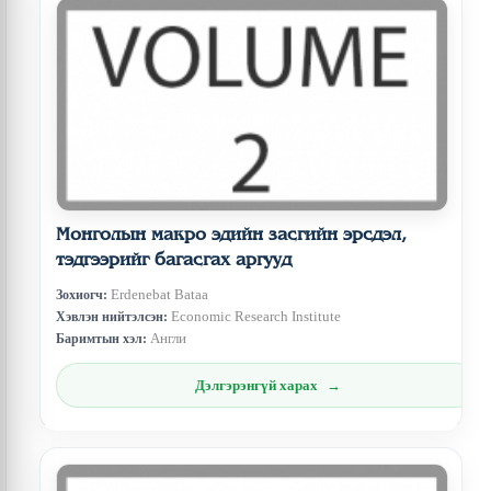
Монголын макро эдийн засгийн эрсдэл,
тэдгээрийг багасгах аргууд
Erdenebat Bataa
Зохиогч:
Economic Research Institute
Хэвлэн нийтэлсэн:
Англи
Баримтын хэл:
Дэлгэрэнгүй харах