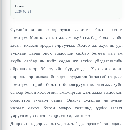
Огноо:
2026-02-24
Сүүлийн хорин жилд зудын давтамж болон эрчим
нэмэгдэж, Монгол улсын мал аж ахуйн салбар болон эдийн
засагт ихээхэн эрсдэл учрууллаа. Хөдөө аж ахуй нь уул
уурхайн дараа орох томоохон салбар бөгөөд мал аж
ахуйн салбар нь нийт хөдөө аж ахуйн үйлдвэрлэлийн
ойролцоогоор 90 хувийг бүрдүүлдэг. Уур амьсгалын
өөрчлөлт эрчимжихийн хэрээр зудын эдийн засгийн зардал
нэмэгдэж, төрийн бодлого боловсруулагчид мал аж ахуйн
салбар болон хөдөөгийн амьжиргааг хамгаалах томоохон
сорилттой тулгарч байна. Энэхүү судалгаа нь зудын
нөлөөг макро болон микро түвшинд эдийн засагт
учруулах үр нөлөөг тодруулахад чиглэлээ.
Доорх линк дээр дарж судалгаатай дэлгэрэнгүй танилцана