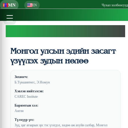
MN
EN
Чухал холбоосууд
Монгол улсын эдийн засагт
үзүүлэх зудын нөлөө
Зохиогч:
Б.Түвшинтөгс, Э.Номун
Хэвлэн нийтэлсэн:
CAREC Institute
Баримтын хэл:
Англи
Түлхүүр үгс:
Зуд, цаг агаарын эрс тэс үзэгдэл, хөдөө аж ахуйн салбар, Монгол