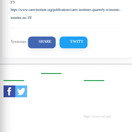
уу.
https://www.carecinstitute.org/publications/carec-institutes-quarterly-economic-
monitor-no-19/
SHARE
TWITT
Хуваалцах:
СОШИАЛ
ХАЯГ
ХОЛБОО
ОРЧИНД
БАРИХ
Бодь Цамхаг, 803 тоот,
Жигжиджавын гудамж
Утас:
976-11-353470
3, Чингэлтэй дүүрэг,
Улаанбаатар, Монгол
И-мэйл:
Улс, 15160
contact@eri.mn
Вэбсайт:
https://www.eri.mn/