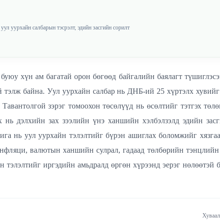
уул уурхайн салбарын тэсрэлт, эдийн засгийн сорилт
 буюу хүн ам багатай орон бөгөөд байгалийн баялагт түшиглэс
й тэлж байна. Уул уурхайн салбар нь ДНБ-ий 25 хүртэлх хувийг
, Тавантолгой зэрэг томоохон төсөлүүд нь өсөлтийг тэтгэх төлө
 нь дэлхийн зах зээлийн үнэ ханшийн хэлбэлзэлд эдийн засг
ига нь уул уурхайн тэлэлтийг бүрэн ашиглах боломжийг хязга
 инфляци, валютын ханшийн сулрал, гадаад төлбөрийн тэнцлийн 
 тэлэлтийг иргэдийн амьдралд өргөн хүрээнд эерэг нөлөөтэй б
Хуваал