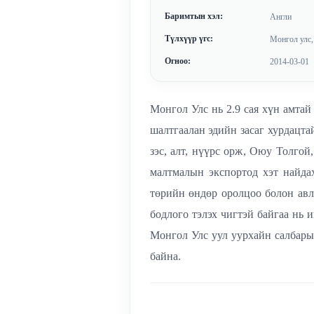
Баримтын хэл:
Англи
Түлхүүр үгс:
Монгол улс, 
Огноо:
2014-03-01
Монгол Улс нь 2.9 сая хүн амтай
шалтгаалан эдийн засаг хурдацта
зэс, алт, нүүрс орж, Оюу Толгой
малтмалын экспортод хэт найдах
төрийн өндөр оролцоо болон авл
бодлого тэлэх чигтэй байгаа нь
Монгол Улс уул уурхайн салбарын
байна.