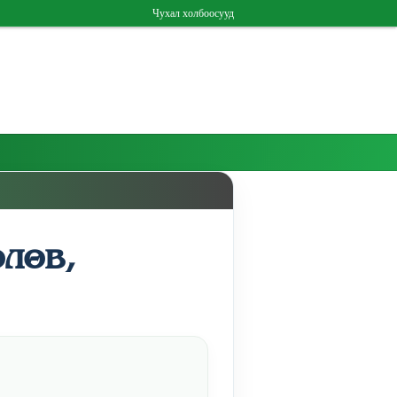
Чухал холбоосууд
лөв,