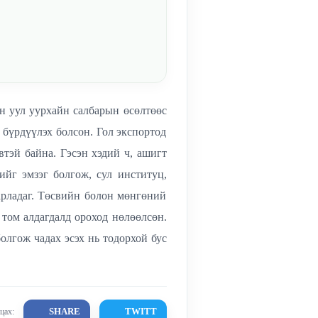
эн уул уурхайн салбарын өсөлтөөс
 бүрдүүлэх болсон. Гол экспортод
втэй байна. Гэсэн хэдий ч, ашигт
ийг эмзэг болгож, сул институц,
арладаг. Төсвийн болон мөнгөний
том алдагдалд ороход нөлөөлсөн.
олгож чадах эсэх нь тодорхой бус
SHARE
TWITT
цах: