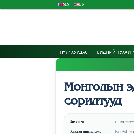
MN
EN
НҮҮР ХУУДАС
БИДНИЙ ТУХАЙ
Монголын эд
сорилтууд
Зохиогч:
Б. Түвшинтө
Хэвлэн нийтэлсэн:
East Asia Fo