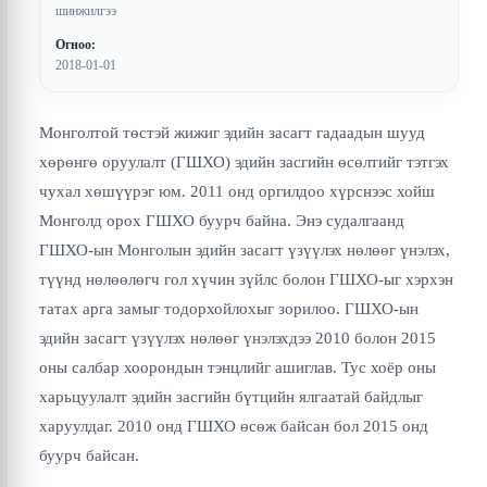
шинжилгээ
Огноо:
2018-01-01
Монголтой төстэй жижиг эдийн засагт гадаадын шууд
хөрөнгө оруулалт (ГШХО) эдийн засгийн өсөлтийг тэтгэх
чухал хөшүүрэг юм. 2011 онд оргилдоо хүрснээс хойш
Монголд орох ГШХО буурч байна. Энэ судалгаанд
ГШХО-ын Монголын эдийн засагт үзүүлэх нөлөөг үнэлэх,
түүнд нөлөөлөгч гол хүчин зүйлс болон ГШХО-ыг хэрхэн
татах арга замыг тодорхойлохыг зорилоо. ГШХО-ын
эдийн засагт үзүүлэх нөлөөг үнэлэхдээ 2010 болон 2015
оны салбар хоорондын тэнцлийг ашиглав. Тус хоёр оны
харьцуулалт эдийн засгийн бүтцийн ялгаатай байдлыг
харуулдаг. 2010 онд ГШХО өсөж байсан бол 2015 онд
буурч байсан.