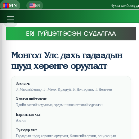
MN
EN
Чухал холбоосууд
ERI ГҮЙЦЭТГЭСЭН СУДАЛГАА
Монгол Улс дахь гадаадын
шууд хөрөнгө оруулалт
Зохиогч:
З. Манлайбаатар, Б. Мөнх-Ирээдүй, Б. Дэлгэрмаа, Т. Дөлгөөн
Хэвлэн нийтэлсэн:
Эдийн засгийн судалгаа, эрдэм шинжилгээний хүрээлэн
Баримтын хэл:
Англи
Түлхүүр үгс:
Гадаадын шууд хөрөнгө оруулалт, бизнесийн орчин, орц-гарцын