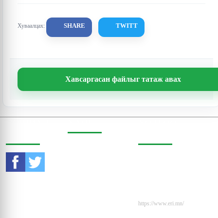
SHARE
TWITT
Хуваалцах:
Хавсаргасан файлыг татаж авах
СОШИАЛ
ХАЯГ
ХОЛБОО
ОРЧИНД
БАРИХ
Бодь Цамхаг, 803 тоот,
Жигжиджавын гудамж
Утас:
976-11-353470
3, Чингэлтэй дүүрэг,
Улаанбаатар, Монгол
И-мэйл:
Улс, 15160
contact@eri.mn
Вэбсайт:
https://www.eri.mn/