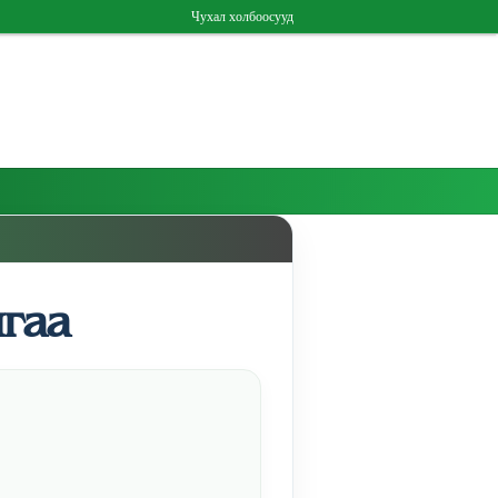
Чухал холбоосууд
гаа