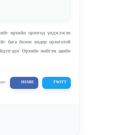
нийг өрхийн орлогод үндэслэсэн
йг бага болон өндөр орлоготой
үйцэтгэдэг Өрхийн нийгэм эдийн
SHARE
TWITT
цах: