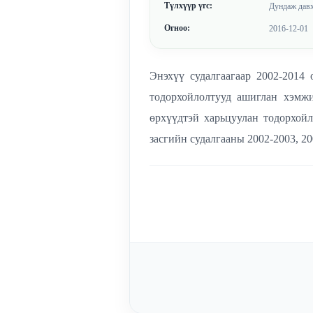
Түлхүүр үгс:
Дундаж давх
Огноо:
2016-12-01
Энэхүү судалгаагаар 2002-2014
тодорхойлолтууд ашиглан хэмж
өрхүүдтэй харьцуулан тодорхой
засгийн судалгааны 2002-2003, 20