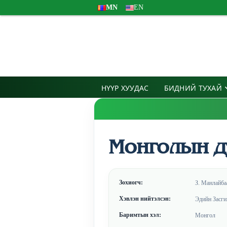
MN
EN
НҮҮР ХУУДАС
БИДНИЙ ТУХАЙ
Монголын д
Зохиогч:
З. Манлайба
Хэвлэн нийтэлсэн:
Эдийн Засги
Баримтын хэл:
Монгол