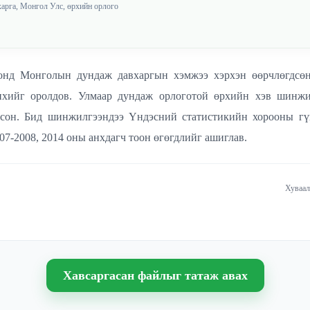
арга, Монгол Улс, өрхийн орлого
 онд Монголын дундаж давхаргын хэмжээ хэрхэн өөрчлөгдсө
ихийг оролдов. Улмаар дундаж орлоготой өрхийн хэв шинжи
лсон. Бид шинжилгээндээ Үндэсний статистикийн хорооны г
07-2008, 2014 оны анхдагч тоон өгөгдлийг ашиглав.
Хуваал
Хавсаргасан файлыг татаж авах