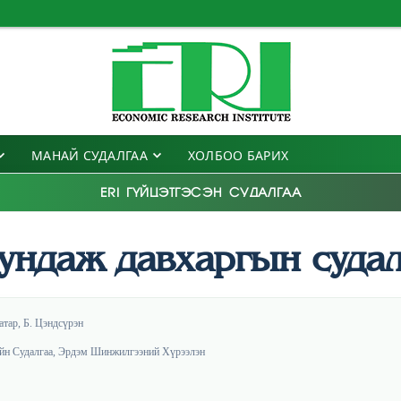
МАНАЙ СУДАЛГАА
ХОЛБОО БАРИХ
ERI ГҮЙЦЭТГЭСЭН СУДАЛГАА
ундаж давхаргын судал
атар, Б. Цэндсүрэн
йн Судалгаа, Эрдэм Шинжилгээний Хүрээлэн