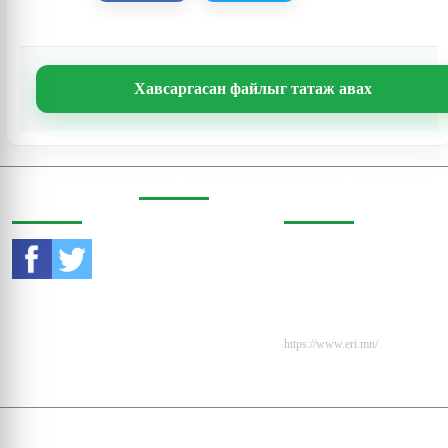
Хавсаргасан файлыг татаж авах
СОШИАЛ
ХАЯГ
ХОЛБОО
ОРЧИНД
БАРИХ
Бодь Цамхаг, 803 тоот,
Жигжиджавын гудамж
Утас:
976-11-353470
3, Чингэлтэй дүүрэг,
Улаанбаатар, Монгол
И-мэйл:
Улс, 15160
contact@eri.mn
Вэбсайт:
https://www.eri.mn/
© 2009 - 2026. Мэдээлэл
Эдийн Засгийн Судалгаа, Эрдэм Шинжилгээний Хүрээ
зөвшөөрөлгүй ашиглахыг хориглоно