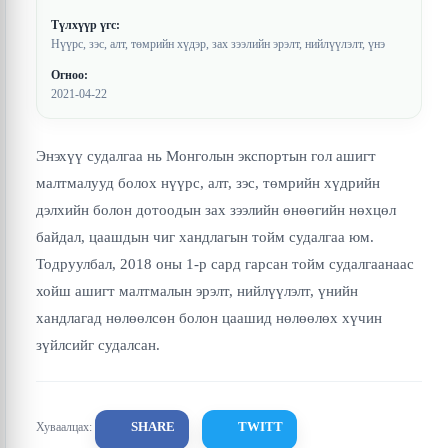
Түлхүүр үгс:
Нүүрс, зэс, алт, төмрийн хүдэр, зах зээлийн эрэлт, нийлүүлэлт, үнэ
Огноо:
2021-04-22
Энэхүү судалгаа нь Монголын экспортын гол ашигт
малтмалууд болох нүүрс, алт, зэс, төмрийн хүдрийн
дэлхийн болон дотоодын зах зээлийн өнөөгийн нөхцөл
байдал, цаашдын чиг хандлагын тойм судалгаа юм.
Тодруулбал, 2018 оны 1-р сард гарсан тойм судалгаанаас
хойш ашигт малтмалын эрэлт, нийлүүлэлт, үнийн
хандлагад нөлөөлсөн болон цаашид нөлөөлөх хүчин
зүйлсийг судалсан.
SHARE
TWITT
Хуваалцах: