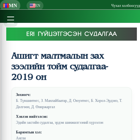
MN
EN
Чухал холбоосууд
ERI ГҮЙЦЭТГЭСЭН СУДАЛГАА
Ашигт малтмалын зах
зээлийн тойм судалгаа-
2019 он
Зохиогч:
Б. Түвшинтөгс, З. Манлайбаатар, Д. Оюунтөгс, Б. Хорол-Эрдэнэ, Т.
Дөлгөөн, Д. Өнөржаргал
Хэвлэн нийтэлсэн:
Эдийн засгийн судалгаа, эрдэм шинжилгээний хүрээлэн
Баримтын хэл:
Англи