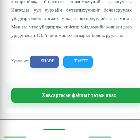
тодорхойлж, бодлогын зөвлөмжүүдийг дэвшүүлэв.
Ингэхдээ уул уурхайн бүтээгдэхүүнийг боловсруулах
үйлдвэрлэлийн хөгжих урьдач нөхцөлүүдийг авч үзсэн.
Мөн зэс утас үйлдвэрлэх хийсвэр үйлдвэрийн жишээн дээр
урьдчилсан ТЭЗҮ-ний жишээ загварыг боловсруулсан.
SHARE
TWITT
Хуваалцах:
Хавсаргасан файлыг татаж авах
СОШИАЛ
ХАЯГ
ХОЛБОО
ОРЧИНД
БАРИХ
Бодь Цамхаг, 803 тоот,