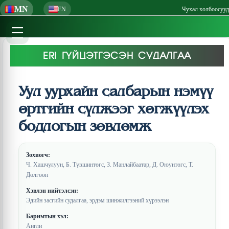
MN
EN
Чухал холбоосууд
ERI ГҮЙЦЭТГЭСЭН СУДАЛГАА
Уул уурхайн салбарын нэмүү
өртгийн сүлжээг хөгжүүлэх
бодлогын зөвлөмж
Зохиогч:
Ч. Хашчулуун, Б. Түвшинтөгс, З. Манлайбаатар, Д. Оюунтөгс, Т.
Дөлгөөн
Хэвлэн нийтэлсэн:
Эдийн засгийн судалгаа, эрдэм шинжилгээний хүрээлэн
Баримтын хэл:
Англи