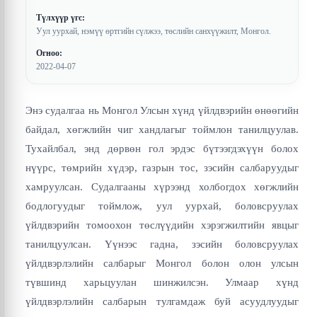
Түлхүүр үгс:
Уул уурхай, нэмүү өртгийн сүлжээ, төслийн санхүүжилт, Монгол.
Огноо:
2022-04-07
Энэ судалгаа нь Монгол Улсын хүнд үйлдвэрийн өнөөгийн
байдал, хөгжлийн чиг хандлагыг тоймлон танилцуулав.
Тухайлбал, энд дөрвөн гол эрдэс бүтээгдэхүүн болох
нүүрс, төмрийн хүдэр, газрын тос, зэсийн салбаруудыг
хамруулсан. Судалгааны хүрээнд холбогдох хөгжлийн
бодлогуудыг тоймлож, уул уурхай, боловсруулах
үйлдвэрийн томоохон төслүүдийн хэрэгжилтийн явцыг
танилцуулсан. Үүнээс гадна, зэсийн боловсруулах
үйлдвэрлэлийн салбарыг Монгол болон олон улсын
түвшинд харьцуулан шинжилсэн. Улмаар хүнд
үйлдвэрлэлийн салбарын тулгамдаж буй асуудлуудыг