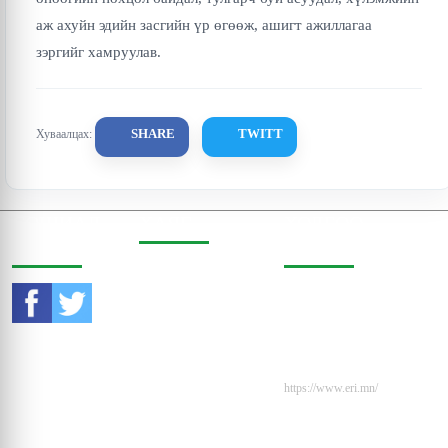
аж ахуйн эдийн засгийн үр өгөөж, ашигт ажиллагаа
зэргийг хамруулав.
SHARE
TWITT
Хуваалцах:
СОШИАЛ
ХАЯГ
ХОЛБОО
ОРЧИНД
БАРИХ
Бодь Цамхаг, 803 тоот,
Жигжиджавын гудамж
Утас:
976-11-353470
3, Чингэлтэй дүүрэг,
Улаанбаатар, Монгол
И-мэйл:
Улс, 15160
contact@eri.mn
Вэбсайт:
https://www.eri.mn/