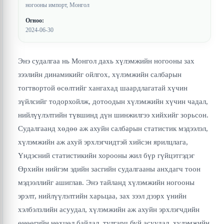
ногооны импорт, Монгол
Огноо:
2024-06-30
Энэ судалгаа нь Монгол дахь хүлэмжийн ногооны зах
зээлийн динамикийг ойлгох, хүлэмжийн салбарын
тогтвортой өсөлтийг хангахад шаардлагатай хүчин
зүйлсийг тодорхойлж, дотоодын хүлэмжийн хүчин чадал,
нийлүүлэлтийн түвшинд дүн шинжилгээ хийхийг зорьсон.
Судалгаанд хөдөө аж ахуйн салбарын статистик мэдээлэл,
хүлэмжийн аж ахуй эрхлэгчидтэй хийсэн ярилцлага,
Үндэсний статистикийн хорооны жил бүр гүйцэтгэдэг
Өрхийн нийгэм эдийн засгийн судалгааны анхдагч тоон
мэдээллийг ашиглав. Энэ тайланд хүлэмжийн ногооны
эрэлт, нийлүүлэлтийн харьцаа, зах зээл дээрх үнийн
хэлбэлзлийн асуудал, хүлэмжийн аж ахуйн эрхлэгчдийн
өнөөгийн нөхцөл байдал, тулгарч буй асуудал, хүлэмжийн