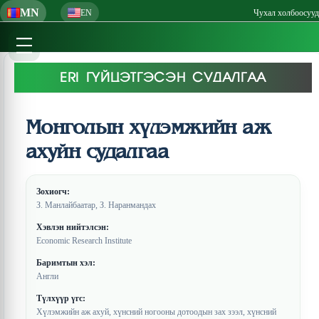
MN
EN
Чухал холбоосууд
ERI ГҮЙЦЭТГЭСЭН СУДАЛГАА
Монголын хүлэмжийн аж
ахуйн судалгаа
Зохиогч:
З. Манлайбаатар, З. Наранмандах
Хэвлэн нийтэлсэн:
Economic Research Institute
Баримтын хэл:
Англи
Түлхүүр үгс:
Хүлэмжийн аж ахуй, хүнсний ногооны дотоодын зах зээл, хүнсний