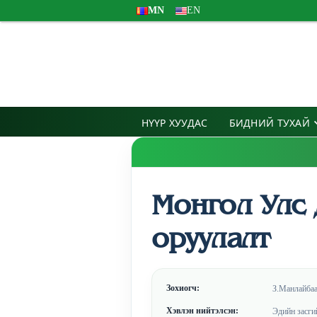
MN
EN
НҮҮР ХУУДАС
БИДНИЙ ТУХАЙ
Монгол Улс 
оруулалт
Зохиогч:
З.Манлайбаа
Хэвлэн нийтэлсэн:
Эдийн засги