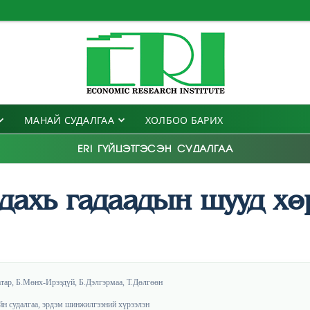
МАНАЙ СУДАЛГАА
ХОЛБОО БАРИХ
ERI ГҮЙЦЭТГЭСЭН СУДАЛГАА
дахь гадаадын шууд хө
тар, Б.Мөнх-Ирээдүй, Б.Дэлгэрмаа, Т.Дөлгөөн
йн судалгаа, эрдэм шинжилгээний хүрээлэн