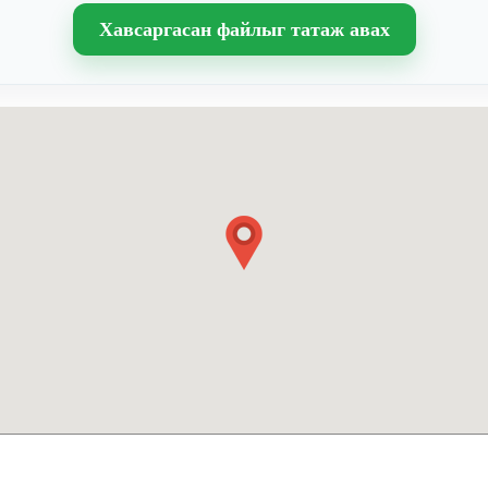
Хавсаргасан файлыг татаж авах
АЯГ
ХОЛБОО БАРИХ