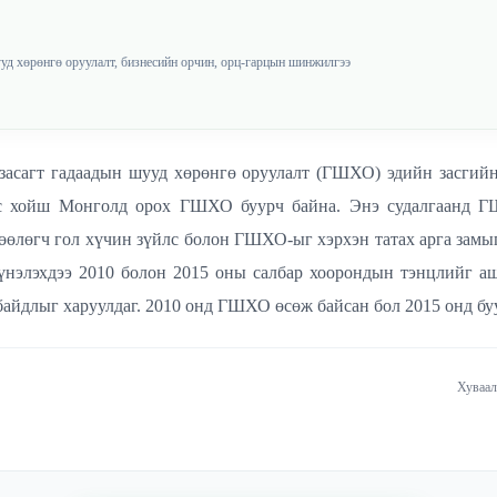
уд хөрөнгө оруулалт, бизнесийн орчин, орц-гарцын шинжилгээ
асагт гадаадын шууд хөрөнгө оруулалт (ГШХО) эдийн засгийн
эс хойш Монголд орох ГШХО буурч байна. Энэ судалгаанд 
өлөөлөгч гол хүчин зүйлс болон ГШХО-ыг хэрхэн татах арга зам
 үнэлэхдээ 2010 болон 2015 оны салбар хоорондын тэнцлийг аш
байдлыг харуулдаг. 2010 онд ГШХО өсөж байсан бол 2015 онд бу
Хуваал