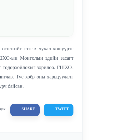
 өсөлтийг тэтгэх чухал хөшүүрэг
ГШХО-ын Монголын эдийн засагт
ыг тодорхойлохыг зорилоо. ГШХО-
иглав. Тус хоёр оны харьцуулалт
урч байсан.
SHARE
TWITT
цах: