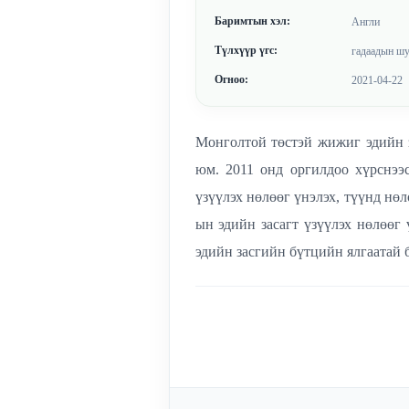
Баримтын хэл:
Англи
Түлхүүр үгс:
гадаадын шу
Огноо:
2021-04-22
Монголтой төстэй жижиг эдийн з
юм. 2011 онд оргилдоо хүрснэ
үзүүлэх нөлөөг үнэлэх, түүнд н
ын эдийн засагт үзүүлэх нөлөөг
эдийн засгийн бүтцийн ялгаатай 