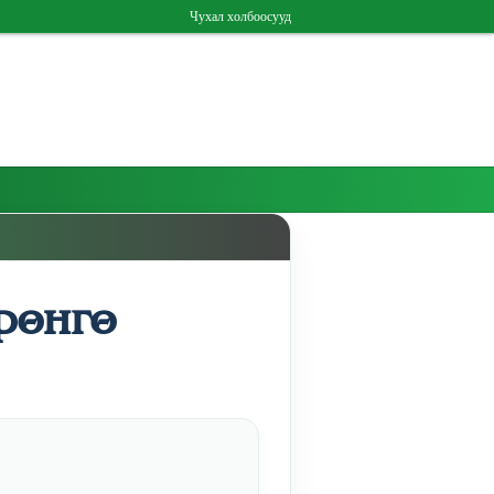
Чухал холбоосууд
рөнгө