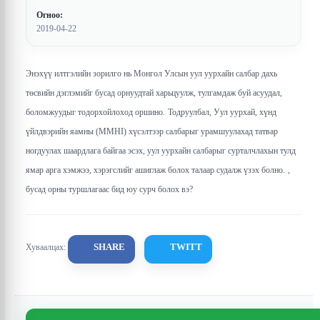
Огноо:
2019-04-22
Энэхүү илтгэлийн зорилго нь Монгол Улсын уул уурхайн салбар дахь
төсвийн дэглэмийг бусад орнуудтай харьцуулж, тулгамдаж буй асуудал,
боломжуудыг тодорхойлоход оршино.
Тодруулбал, Уул уурхай, хүнд
үйлдвэрийн яамны (MMHI) хүсэлтээр салбарыг урамшуулахад татвар
ногдуулах шаардлага байгаа эсэх, уул уурхайн салбарыг сурталчлахын тулд
ямар арга хэмжээ, хэрэгслийг ашиглаж болох талаар судалж үзэх болно.
,
бусад орны туршлагаас бид юу сурч болох вэ?
SHARE
TWITT
Хуваалцах: