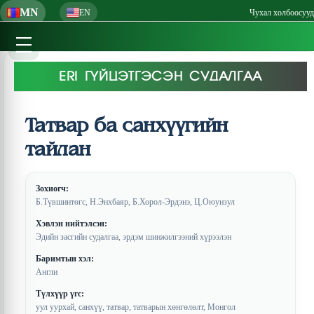
MN
EN
Чухал холбоосууд
ERI ГҮЙЦЭТГЭСЭН СУДАЛГАА
Татвар ба санхүүгийн
тайлан
Зохиогч:
Б.Түвшинтөгс, Н.Энхбаяр, Б.Хорол-Эрдэнэ, Ц.Оюунзул
Хэвлэн нийтэлсэн:
Эдийн засгийн судалгаа, эрдэм шинжилгээний хүрээлэн
Баримтын хэл:
Англи
Түлхүүр үгс:
уул уурхай, санхүү, татвар, татварын хөнгөлөлт, Монгол