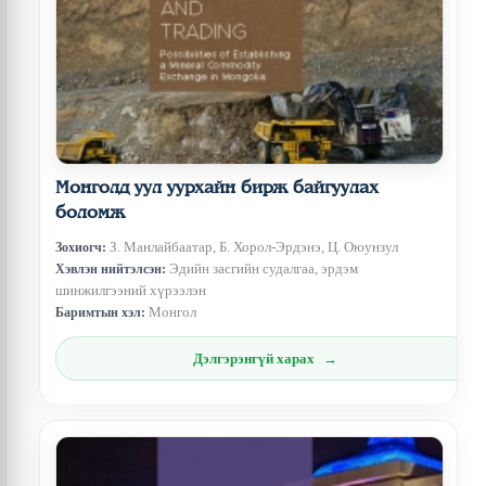
Монголд уул уурхайн бирж байгуулах
боломж
З. Манлайбаатар, Б. Хорол-Эрдэнэ, Ц. Оюунзул
Зохиогч:
Эдийн засгийн судалгаа, эрдэм
Хэвлэн нийтэлсэн:
шинжилгээний хүрээлэн
Монгол
Баримтын хэл:
Дэлгэрэнгүй харах