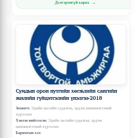
Дэлгэрэнгүй харах
Сумдын орон нутгийн хөгжлийн сангийн
жилийн гүйцэтгэлийн үнэлгээ-2018
Эдийн засгийн судалгаа, эрдэм шинжилгээний
Зохиогч:
хүрээлэн
Эдийн засгийн судалгаа, эрдэм
Хэвлэн нийтэлсэн:
шинжилгээний хүрээлэн
Баримтын хэл: