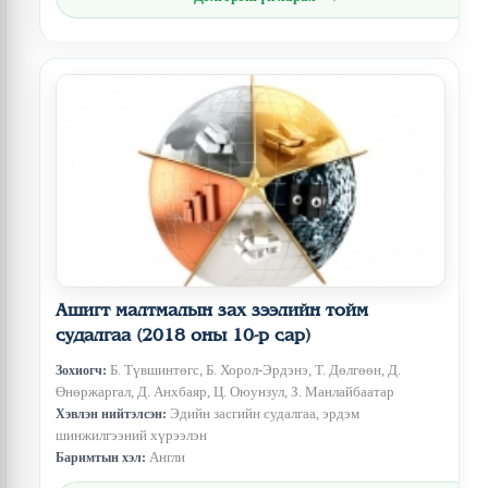
Ашигт малтмалын зах зээлийн тойм
судалгаа (2018 оны 10-р сар)
Б. Түвшинтөгс, Б. Хорол-Эрдэнэ, Т. Дөлгөөн, Д.
Зохиогч:
Өнөржаргал, Д. Анхбаяр, Ц. Оюунзул, З. Манлайбаатар
Эдийн засгийн судалгаа, эрдэм
Хэвлэн нийтэлсэн:
шинжилгээний хүрээлэн
Англи
Баримтын хэл: