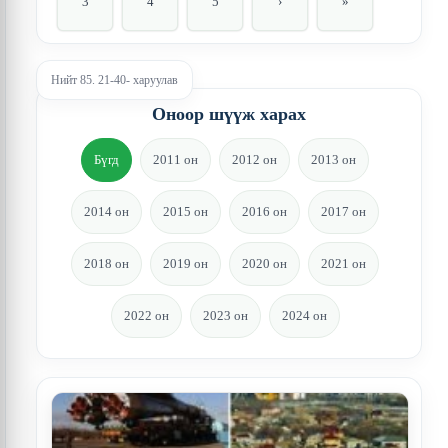
3
4
5
›
»
Нийт 85. 21-40- харуулав
Оноор шүүж харах
Бүгд
2011 он
2012 он
2013 он
2014 он
2015 он
2016 он
2017 он
2018 он
2019 он
2020 он
2021 он
2022 он
2023 он
2024 он