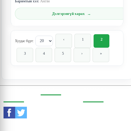
Англи
Баримтын хэл:
Дэлгэрэнгүй харах
‹
1
2
Хуудас бүрт:
3
4
5
›
»
СОШИАЛ
ХАЯГ
ХОЛБОО
ОРЧИНД
БАРИХ
Бодь Цамхаг, 803 тоот,
Жигжиджавын гудамж
Утас:
976-11-353470
3, Чингэлтэй дүүрэг,
Улаанбаатар, Монгол
И-мэйл:
Улс, 15160
contact@eri.mn