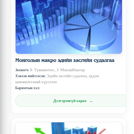
Монголын макро эдийн засгийн судалгаа
Б. Түвшинтөгс, З. Манлайбаатар
Зохиогч:
Эдийн засгийн судалгаа, эрдэм
Хэвлэн нийтэлсэн:
шинжилгээний хүрээлэн
Баримтын хэл:
Дэлгэрэнгүй харах