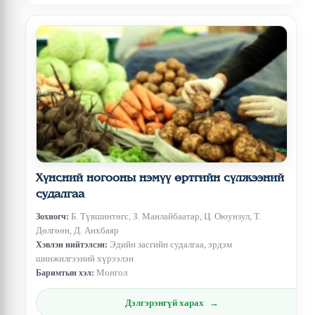
Хүнсний ногооны нэмүү өртгийн сүлжээний
судалгаа
Б. Түвшинтөгс, З. Манлайбаатар, Ц. Оюунзул, Т.
Зохиогч:
Дөлгөөн, Д. Анхбаяр
Эдийн засгийн судалгаа, эрдэм
Хэвлэн нийтэлсэн:
шинжилгээний хүрээлэн
Монгол
Баримтын хэл:
Дэлгэрэнгүй харах