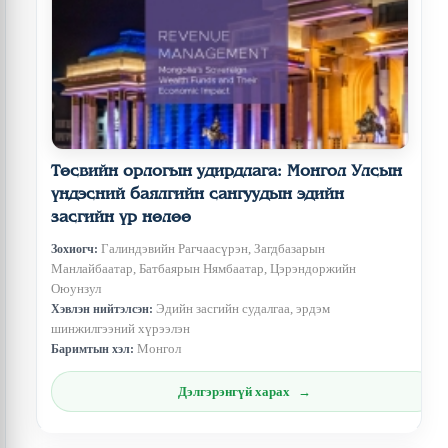
Төсвийн орлогын удирдлага: Монгол Улсын
үндэсний баялгийн сангуудын эдийн
засгийн үр нөлөө
Галиндэвийн Рагчаасүрэн, Загдбазарын
Зохиогч:
Манлайбаатар, Батбаярын Нямбаатар, Цэрэндоржийн
Оюунзул
Эдийн засгийн судалгаа, эрдэм
Хэвлэн нийтэлсэн:
шинжилгээний хүрээлэн
Монгол
Баримтын хэл:
Дэлгэрэнгүй харах