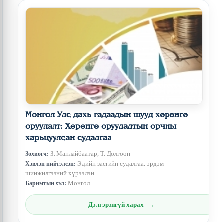
Монгол Улс дахь гадаадын шууд хөрөнгө
оруулалт: Хөрөнгө оруулалтын орчны
харьцуулсан судалгаа
З. Манлайбаатар, Т. Дөлгөөн
Зохиогч:
Эдийн засгийн судалгаа, эрдэм
Хэвлэн нийтэлсэн:
шинжилгээний хүрээлэн
Монгол
Баримтын хэл:
Дэлгэрэнгүй харах