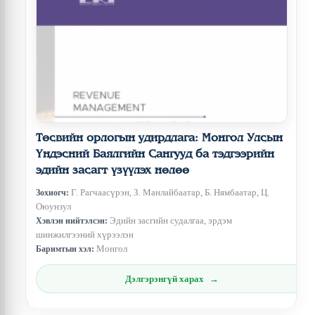
Төсвийн орлогын удирдлага: Монгол Улсын
Үндэсний Баялгийн Сангууд ба тэдгээрийн
эдийн засагт үзүүлэх нөлөө
Г. Рагчаасүрэн, З. Манлайбаатар, Б. Нямбаатар, Ц.
Зохиогч:
Оюунзул
Эдийн засгийн судалгаа, эрдэм
Хэвлэн нийтэлсэн:
шинжилгээний хүрээлэн
Монгол
Баримтын хэл:
Дэлгэрэнгүй харах