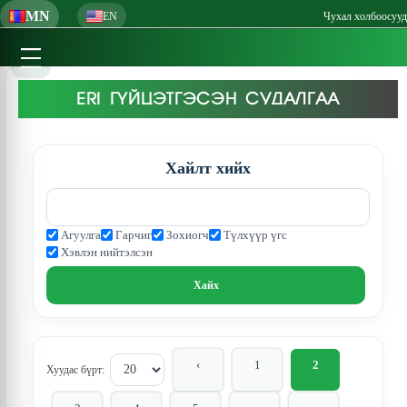
MN
EN
Чухал холбоосууд
ERI ГҮЙЦЭТГЭСЭН СУДАЛГАА
Хайлт хийх
Агуулга
Гарчиг
Зохиогч
Түлхүүр үгс
Хэвлэн нийтэлсэн
‹
1
2
Хуудас бүрт: