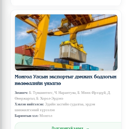
Монгол Улсын экспортыг дэмжих бодлогын
нөлөөллийн үнэлгээ
Б. Түвшинтөгс, Ч. Нарантуяа, Б. Мөнх-Ирээдүй, Д.
Зохиогч:
Өнөржаргал, Б. Хорол-Эрдэнэ
Эдийн засгийн судалгаа, эрдэм
Хэвлэн нийтэлсэн:
шинжилгээний хүрээлэн
Монгол
Баримтын хэл:
Дэлгэрэнгүй харах