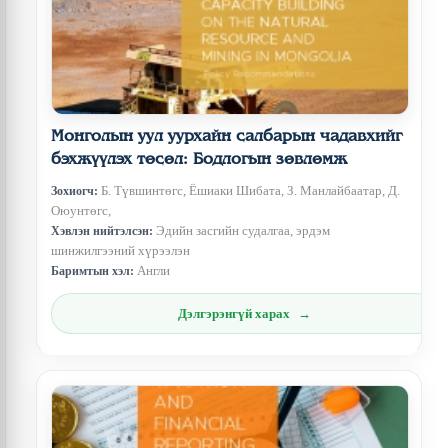
Монголын уул уурхайн салбарын чадавхийг
бэхжүүлэх төсөл: Бодлогын зөвлөмж
Б. Түвшинтөгс, Ёшиаки Шибата, З. Манлайбаатар, Д.
Зохиогч:
Оюунтөгс,
Эдийн засгийн судалгаа, эрдэм
Хэвлэн нийтэлсэн:
шинжилгээний хүрээлэн
Англи
Баримтын хэл:
Дэлгэрэнгүй харах