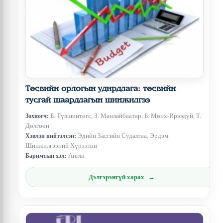
Төсвийн орлогын удирдлага: төсвийн
тусгай шаардлагын шинжилгээ
Б. Түвшинтөгс, З. Манлайбаатар, Б. Мөнх-Ирээдүй, Т.
Зохиогч:
Дөлгөөн
Эдийн Засгийн Судалгаа, Эрдэм
Хэвлэн нийтэлсэн:
Шинжилгээний Хүрээлэн
Англи
Баримтын хэл:
Дэлгэрэнгүй харах