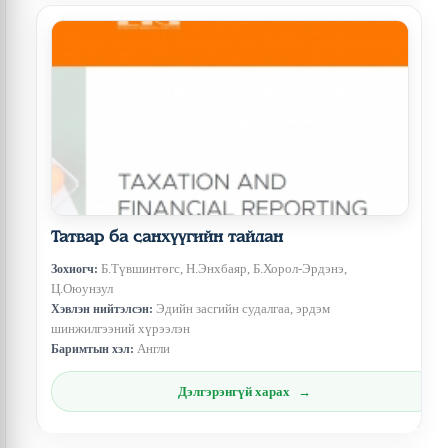
Татвар ба санхүүгийн тайлан
Б.Түвшинтөгс, Н.Энхбаяр, Б.Хорол-Эрдэнэ,
Зохиогч:
Ц.Оюунзул
Эдийн засгийн судалгаа, эрдэм
Хэвлэн нийтэлсэн:
шинжилгээний хүрээлэн
Англи
Баримтын хэл:
Дэлгэрэнгүй харах