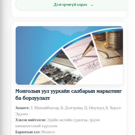
Дэлгэрэнгүй харах
Монголын уул уурхайн салбарын маркетинг
ба борлуулалт
З. Манлайбаатар, Б. Дэлгэрмаа, Ц. Оюунзул, Б. Хорол-
Зохиогч:
Эрдэнэ
Эдийн засгийн судалгаа, эрдэм
Хэвлэн нийтэлсэн:
шинжилгээний хүрээлэн
Монгол
Баримтын хэл: