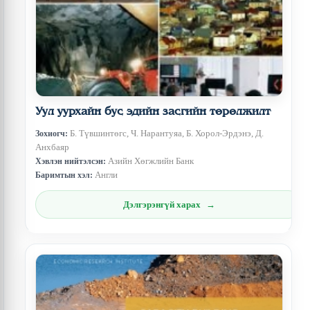
Уул уурхайн бус эдийн засгийн төрөлжилт
Б. Түвшинтөгс, Ч. Нарантуяа, Б. Хорол-Эрдэнэ, Д.
Зохиогч:
Анхбаяр
Азийн Хөгжлийн Банк
Хэвлэн нийтэлсэн:
Англи
Баримтын хэл:
Дэлгэрэнгүй харах