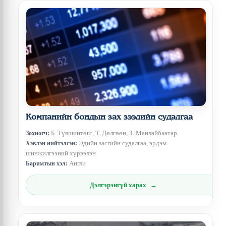
Компанийн бондын зах зээлийн судалгаа
Б. Түвшинтөгс, Т. Дөлгөөн, З. Манлайбаатар
Зохиогч:
Эдийн засгийн судалгаа, эрдэм
Хэвлэн нийтэлсэн:
шинжилгээний хүрээлэн
Англи
Баримтын хэл:
Дэлгэрэнгүй харах