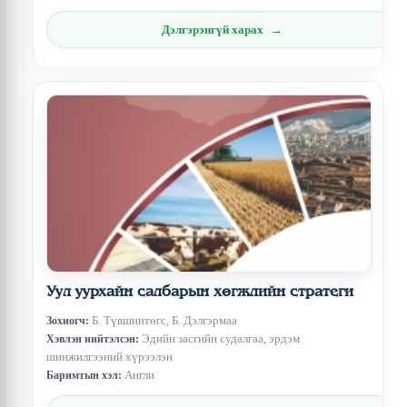
Дэлгэрэнгүй харах
Уул уурхайн салбарын хөгжлийн стратеги
Б. Түвшинтөгс, Б. Дэлгэрмаа
Зохиогч:
Эдийн засгийн судалгаа, эрдэм
Хэвлэн нийтэлсэн:
шинжилгээний хүрээлэн
Англи
Баримтын хэл: