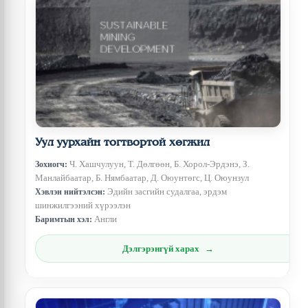
Уул уурхайн тогтвортой хөгжил
Ч. Хашчулуун, Т. Дөлгөөн, Б. Хорол-Эрдэнэ, З.
Зохиогч:
Манлайбаатар, Б. Нямбаатар, Д. Оюунтөгс, Ц. Оюунзул
Эдийн засгийн судалгаа, эрдэм
Хэвлэн нийтэлсэн:
шинжилгээний хүрээлэн
Англи
Баримтын хэл:
Дэлгэрэнгүй харах