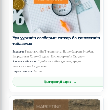
Уул уурхайн салбарын татвар ба санхүүгийн
тайлагнал
Батдэлгэрийн Түвшинтөгс, Нэмэхбаярын Энхбаяр,
Зохиогч:
Баярцогтын Хорол-Эрдэнэ, Цэрэндоржийн Оюунзул
Эдийн засгийн судалгаа, эрдэм
Хэвлэн нийтэлсэн:
шинжилгээний хүрээлэн
Англи
Баримтын хэл:
Дэлгэрэнгүй харах