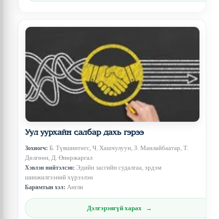
Уул уурхайн салбар дахь гэрээ
Б. Түвшинтөгс, Ч. Хашчулуун, З. Манлайбаатар, Т.
Зохиогч:
Дөлгөөн, Д. Өнөржаргал
Эдийн засгийн судалгаа, эрдэм
Хэвлэн нийтэлсэн:
шинжилгээний хүрээлэн
Англи
Баримтын хэл:
Дэлгэрэнгүй харах