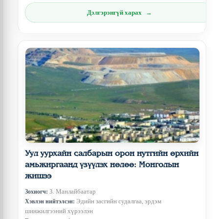
Дэлгэрэнгүй харах
Уул уурхайн салбарын орон нутгийн өрхийн
амьжиргаанд үзүүлэх нөлөө: Монголын
жишээ
З. Манлайбаатар
Зохиогч:
Эдийн засгийн судалгаа, эрдэм
Хэвлэн нийтэлсэн:
шинжилгээний хүрээлэн