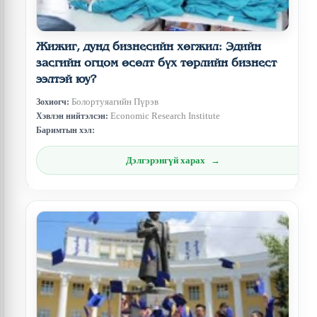
Жижиг, дунд бизнесийн хөгжил: Эдийн
засгийн огцом өсөлт бүх төрлийн бизнест
ээлтэй юу?
Болортуяагийн Пүрэв
Зохиогч:
Economic Research Institute
Хэвлэн нийтэлсэн:
Баримтын хэл:
Дэлгэрэнгүй харах