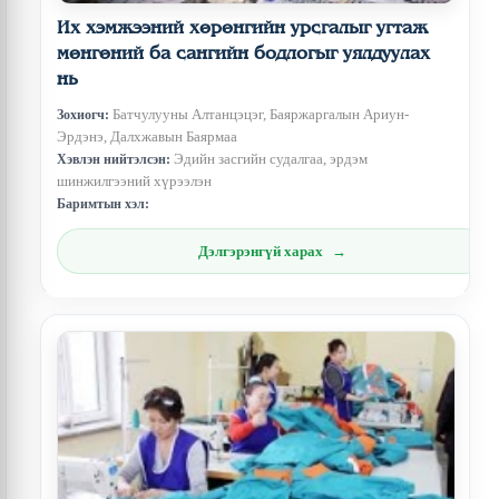
Их хэмжээний хөрөнгийн урсгалыг угтаж
мөнгөний ба сангийн бодлогыг уялдуулах
нь
Батчулууны Алтанцэцэг, Баяржаргалын Ариун-
Зохиогч:
Эрдэнэ, Далхжавын Баярмаа
Эдийн засгийн судалгаа, эрдэм
Хэвлэн нийтэлсэн:
шинжилгээний хүрээлэн
Баримтын хэл:
Дэлгэрэнгүй харах