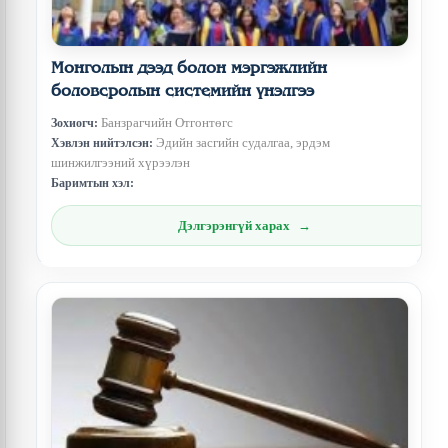
Монголын дээд болон мэргэжлийн
боловсролын системийн үнэлгээ
Банзрагчийн Отгонтөгс
Зохиогч:
Эдийн засгийн судалгаа, эрдэм
Хэвлэн нийтэлсэн:
шинжилгээний хүрээлэн
Баримтын хэл:
Дэлгэрэнгүй харах