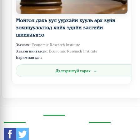
Монгол дахь уул уурхайн хууль эрх зүйн
зохицуулалтад хийх эдийн засгийн
шинжилгээ
Economic Research Institute
Зохиогч:
Economic Research Institute
Хэвлэн нийтэлсэн:
Баримтын хэл:
Дэлгэрэнгүй харах
СОШИАЛ
ХАЯГ
ХОЛБОО
ОРЧИНД
БАРИХ
Бодь Цамхаг, 803 тоот,
Жигжиджавын гудамж
Утас:
976-11-353470
3, Чингэлтэй дүүрэг,
Улаанбаатар, Монгол
И-мэйл: