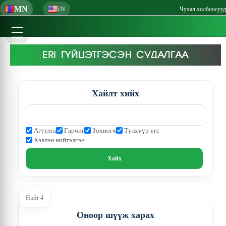
MN
EN
Чухал холбоосууд
ERI ГҮЙЦЭТГЭСЭН СУДАЛГАА
Хайлт хийх
Агуулга
Гарчиг
Зохиогч
Түлхүүр үгс
Хэвлэн нийтэлсэн
Нийт 4
Оноор шүүж харах