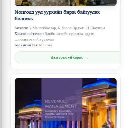
Монголд уул уурхайн бирж байгуулах
боломж
З. Манлайбаатар, Б. Хорол-Эрдэнэ, Ц. Оюунзул
Зохиогч:
Эдийн засгийн судалгаа, эрдэм
Хэвлэн нийтэлсэн:
шинжилгээний хүрээлэн
Монгол
Баримтын хэл:
Дэлгэрэнгүй харах