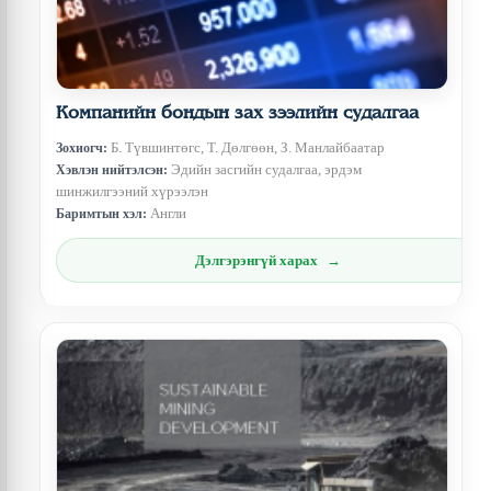
Компанийн бондын зах зээлийн судалгаа
Б. Түвшинтөгс, Т. Дөлгөөн, З. Манлайбаатар
Зохиогч:
Эдийн засгийн судалгаа, эрдэм
Хэвлэн нийтэлсэн:
шинжилгээний хүрээлэн
Англи
Баримтын хэл:
Дэлгэрэнгүй харах