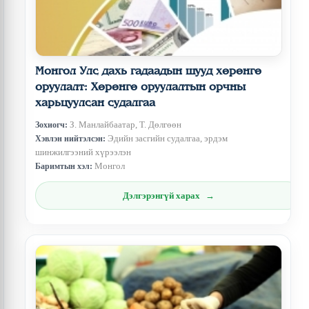
Монгол Улс дахь гадаадын шууд хөрөнгө
оруулалт: Хөрөнгө оруулалтын орчны
харьцуулсан судалгаа
З. Манлайбаатар, Т. Дөлгөөн
Зохиогч:
Эдийн засгийн судалгаа, эрдэм
Хэвлэн нийтэлсэн:
шинжилгээний хүрээлэн
Монгол
Баримтын хэл:
Дэлгэрэнгүй харах