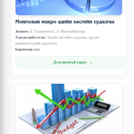
Монголын макро эдийн засгийн судалгаа
Б. Түвшинтөгс, З. Манлайбаатар
Зохиогч:
Эдийн засгийн судалгаа, эрдэм
Хэвлэн нийтэлсэн:
шинжилгээний хүрээлэн
Баримтын хэл:
Дэлгэрэнгүй харах