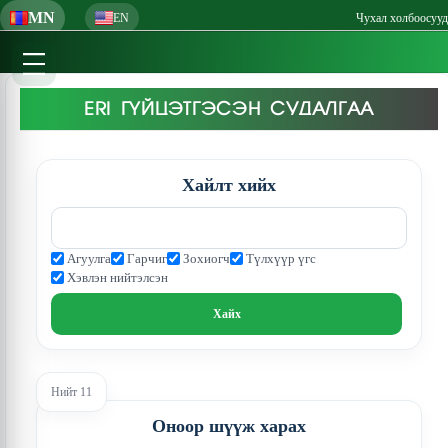
MN
EN
Чухал холбоосууд
ERI ГҮЙЦЭТГЭСЭН СУДАЛГАА
Хайлт хийх
Агуулга
Гарчиг
Зохиогч
Түлхүүр үгс
Хэвлэн нийтэлсэн
Нийт 11
Оноор шүүж харах