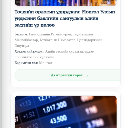
Төсвийн орлогын удирдлага: Монгол Улсын
үндэсний баялгийн сангуудын эдийн
засгийн үр нөлөө
Галиндэвийн Рагчаасүрэн, Загдбазарын
Зохиогч:
Манлайбаатар, Батбаярын Нямбаатар, Цэрэндоржийн
Оюунзул
Эдийн засгийн судалгаа, эрдэм
Хэвлэн нийтэлсэн:
шинжилгээний хүрээлэн
Монгол
Баримтын хэл:
Дэлгэрэнгүй харах