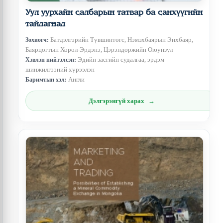
Уул уурхайн салбарын татвар ба санхүүгийн
тайлагнал
Батдэлгэрийн Түвшинтөгс, Нэмэхбаярын Энхбаяр,
Зохиогч:
Баярцогтын Хорол-Эрдэнэ, Цэрэндоржийн Оюунзул
Эдийн засгийн судалгаа, эрдэм
Хэвлэн нийтэлсэн:
шинжилгээний хүрээлэн
Англи
Баримтын хэл:
Дэлгэрэнгүй харах