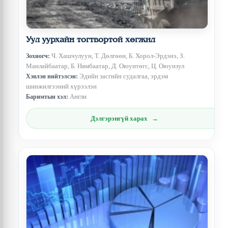
Уул уурхайн тогтвортой хөгжил
Ч. Хашчулуун, Т. Дөлгөөн, Б. Хорол-Эрдэнэ, З.
Зохиогч:
Манлайбаатар, Б. Нямбаатар, Д. Оюунтөгс, Ц. Оюунзул
Эдийн засгийн судалгаа, эрдэм
Хэвлэн нийтэлсэн:
шинжилгээний хүрээлэн
Англи
Баримтын хэл:
Дэлгэрэнгүй харах