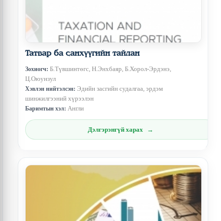
Татвар ба санхүүгийн тайлан
Б.Түвшинтөгс, Н.Энхбаяр, Б.Хорол-Эрдэнэ,
Зохиогч:
Ц.Оюунзул
Эдийн засгийн судалгаа, эрдэм
Хэвлэн нийтэлсэн:
шинжилгээний хүрээлэн
Англи
Баримтын хэл:
Дэлгэрэнгүй харах