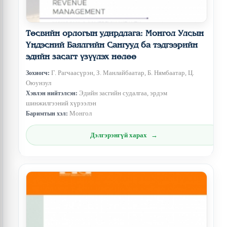
Төсвийн орлогын удирдлага: Монгол Улсын
Үндэсний Баялгийн Сангууд ба тэдгээрийн
эдийн засагт үзүүлэх нөлөө
Г. Рагчаасүрэн, З. Манлайбаатар, Б. Нямбаатар, Ц.
Зохиогч:
Оюунзул
Эдийн засгийн судалгаа, эрдэм
Хэвлэн нийтэлсэн:
шинжилгээний хүрээлэн
Монгол
Баримтын хэл:
Дэлгэрэнгүй харах