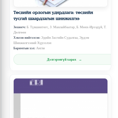
Төсвийн орлогын удирдлага: төсвийн
тусгай шаардлагын шинжилгээ
Б. Түвшинтөгс, З. Манлайбаатар, Б. Мөнх-Ирээдүй, Т.
Зохиогч:
Дөлгөөн
Эдийн Засгийн Судалгаа, Эрдэм
Хэвлэн нийтэлсэн:
Шинжилгээний Хүрээлэн
Англи
Баримтын хэл:
Дэлгэрэнгүй харах