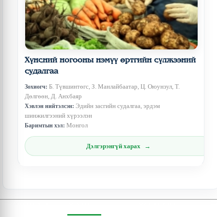
Хүнсний ногооны нэмүү өртгийн сүлжээний
судалгаа
Б. Түвшинтөгс, З. Манлайбаатар, Ц. Оюунзул, Т.
Зохиогч:
Дөлгөөн, Д. Анхбаяр
Эдийн засгийн судалгаа, эрдэм
Хэвлэн нийтэлсэн:
шинжилгээний хүрээлэн
Монгол
Баримтын хэл:
Дэлгэрэнгүй харах
СОШИАЛ
ХАЯГ
ХОЛБОО
ОРЧИНД
БАРИХ