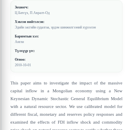
Зохиогч:
Ц.Батсүх, П.Авралт-Од
Хэвлэн нийтэлсэн:
Эдийн засгийн судалгаа, эрдэм шинжилгээний хүрээлэн
Баримтын хэл:
Англи
Түлхүүр үгс:
Огноо:
2010-10-01
This paper aims to investigate the impact of the massive
capital inflow in a Mongolian economy using a New
Keynesian Dynamic Stochastic General Equilibrium Model
with a natural resource sector. We use calibrated model for
different fiscal, monetary and reserves policy responses and
examined the effects of FDI inflow shock and commodity