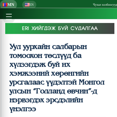
MN
EN
Чухал холбоосууд
ERI ХИЙГДЭЖ БУЙ СУДАЛГАА
Уул уурхайн салбарын
томоохон төслүүд ба
хүлээгдэж буй их
хэмжээний хөрөнгийн
урсгалаас үүдэлтэй Монгол
улсын “Голланд өвчин”-д
нэрвэгдэх эрсдэлийн
үнэлгээ