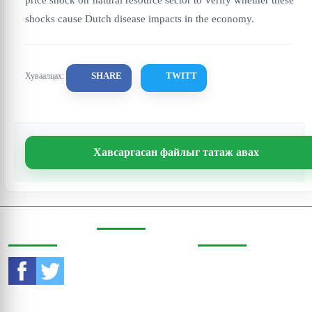
price shock on natural resource sector to verify whether these
shocks cause Dutch disease impacts in the economy.
SHARE
TWITT
Хуваалцах:
Хавсаргасан файлыг татаж авах
СОШИАЛ
ХАЯГ
ХОЛБОО
ОРЧИНД
БАРИХ
Бодь Цамхаг, 803 тоот,
Жигжиджавын гудамж
Утас:
976-11-353470
3, Чингэлтэй дүүрэг,
Улаанбаатар, Монгол
И-мэйл:
Улс, 15160
contact@eri.mn