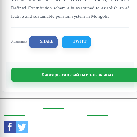
Defined Contribution schem e is examined to establish an ef
fective and sustainable pension system in Mongolia
SHARE
TWITT
Хуваалцах:
Хавсаргасан файлыг татаж авах
СОШИАЛ
ХАЯГ
ХОЛБОО
ОРЧИНД
БАРИХ
Бодь Цамхаг, 803 тоот,
Жигжиджавын гудамж
Утас:
976-11-353470
3, Чингэлтэй дүүрэг,
Улаанбаатар, Монгол
И-мэйл: