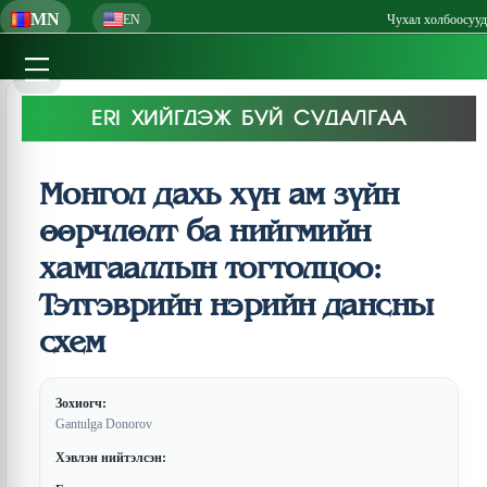
MN
EN
Чухал холбоосууд
ERI ХИЙГДЭЖ БУЙ СУДАЛГАА
Монгол дахь хүн ам зүйн
өөрчлөлт ба нийгмийн
хамгааллын тогтолцоо:
Тэтгэврийн нэрийн дансны
схем
Зохиогч:
Gantulga Donorov
Хэвлэн нийтэлсэн: