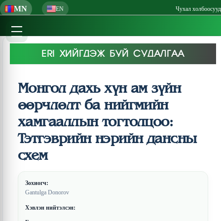
MN
EN
Чухал холбоосууд
ERI ХИЙГДЭЖ БУЙ СУДАЛГАА
Монгол дахь хүн ам зүйн
өөрчлөлт ба нийгмийн
хамгааллын тогтолцоо:
Тэтгэврийн нэрийн дансны
схем
Зохиогч:
Gantulga Donorov
Хэвлэн нийтэлсэн: