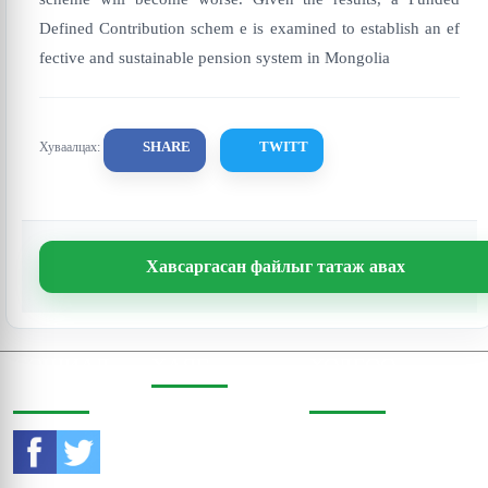
Defined Contribution schem e is examined to establish an ef
fective and sustainable pension system in Mongolia
SHARE
TWITT
Хуваалцах:
Хавсаргасан файлыг татаж авах
СОШИАЛ
ХАЯГ
ХОЛБОО
ОРЧИНД
БАРИХ
Бодь Цамхаг, 803 тоот,
Жигжиджавын гудамж
Утас:
976-11-353470
3, Чингэлтэй дүүрэг,
Улаанбаатар, Монгол
И-мэйл: