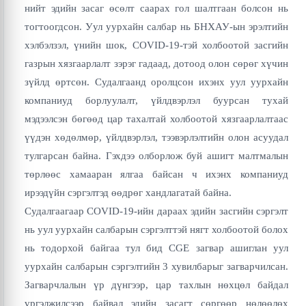
нийт эдийн засаг өсөлт саарах гол шалтгаан болсон нь
тогтоогдсон. Уул уурхайн салбар нь БНХАУ-ын эрэлтийн
хэлбэлзэл, үнийн шок, COVID-19-тэй холбоотой засгийн
газрын хязгаарлалт зэрэг гадаад, дотоод олон сөрөг хүчин
зүйлд өртсөн. Судалгаанд оролцсон ихэнх уул уурхайн
компаниуд борлуулалт, үйлдвэрлэл буурсан тухай
мэдээлсэн бөгөөд цар тахалтай холбоотой хязгаарлалтаас
үүдэн хөдөлмөр, үйлдвэрлэл, тээвэрлэлтийн олон асуудал
тулгарсан байна. Гэхдээ олборлож буй ашигт малтмалын
төрлөөс хамааран ялгаа байсан ч ихэнх компаниуд
ирээдүйн сэргэлтэд өөдрөг хандлагатай байна.
Судалгаагаар COVID-19-ийн дараах эдийн засгийн сэргэлт
нь уул уурхайн салбарын сэргэлттэй нягт холбоотой болох
нь тодорхой байгаа тул бид CGE загвар ашиглан уул
уурхайн салбарын сэргэлтийн 3 хувилбарыг загварчилсан.
Загварчлалын үр дүнгээр, цар тахлын нөхцөл байдал
үргэлжилсээр байвал эдийн засагт сөргөөр нөлөөлөх