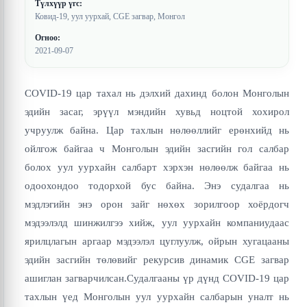
Түлхүүр үгс:
Ковид-19, уул уурхай, CGE загвар, Монгол
Огноо:
2021-09-07
COVID-19 цар тахал нь дэлхий дахинд болон Монголын
эдийн засаг, эрүүл мэндийн хувьд ноцтой хохирол
учруулж байна. Цар тахлын нөлөөллийг ерөнхийд нь
ойлгож байгаа ч Монголын эдийн засгийн гол салбар
болох уул уурхайн салбарт хэрхэн нөлөөлж байгаа нь
одоохондоо тодорхой бус байна. Энэ судалгаа нь
мэдлэгийн энэ орон зайг нөхөх зорилгоор хоёрдогч
мэдээлэлд шинжилгээ хийж, уул уурхайн компаниудаас
ярилцлагын аргаар мэдээлэл цуглуулж, ойрын хугацааны
эдийн засгийн төлөвийг рекурсив динамик CGE загвар
ашиглан загварчилсан.Судалгааны үр дүнд COVID-19 цар
тахлын үед Монголын уул уурхайн салбарын уналт нь