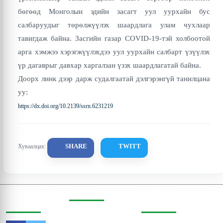
бөгөөд Монголын эдийн засагт уул уурхайн бус
салбаруудыг төрөлжүүлэх шаардлага улам чухлаар
тавигдаж байна. Засгийн газар COVID-19-тэй холбоотой
арга хэмжээ хэрэгжүүлэхдээ уул уурхайн салбарт үзүүлэх
үр дагаврыг давхар харгалзан үзэх шаардлагатай байна.
Доорх линк дээр дарж судалгаатай дэлгэрэнгүй танилцана
уу:
https://dx.doi.org/10.2139/ssrn.6231219
SHARE
TWITT
Хуваалцах:
СОШИАЛ
ХАЯГ
ХОЛБОО
ОРЧИНД
БАРИХ
Бодь Цамхаг, 803 тоот,
Жигжиджавын гудамж