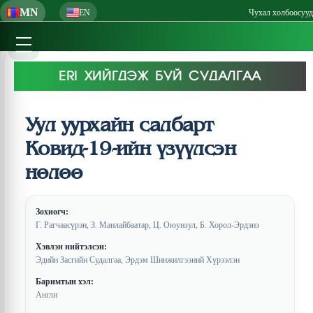
MN
EN
Чухал холбоосууд
ERI ХИЙГДЭЖ БУЙ СУДАЛГАА
Уул уурхайн салбарт
Ковид-19-ийн үзүүлсэн
нөлөө
Зохиогч:
Г. Рагчаасүрэн, З. Манлайбаатар, Ц. Оюунзул, Б. Хорол-Эрдэнэ
Хэвлэн нийтэлсэн:
Эдийн Засгийн Судалгаа, Эрдэм Шинжилгээний Хүрээлэн
Баримтын хэл:
Англи