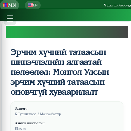
MN
EN
Чухал холбоосууд
Эрчим хүчний татаасын
шинэчлэлийн ялгаатай
нөлөөлөл: Монгол Улсын
эрчим хүчний татаасын
оновчгүй хуваарилалт
Зохиогч:
Б.Түвшинтөгс, З.Манлайбаатар
Хэвлэн нийтэлсэн:
Elsevier