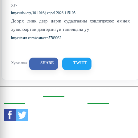
уу:
https://doi.org/10.1016/j.enpol.2026.115105
Доорх линк дээр дарж судалгааны хэвлэгдэхээс өмнөх
хувилбартай дэлгэрэнгүй танилцана уу:
https://ssrn.com/abstract=5709032
SHARE
TWITT
Хуваалцах:
СОШИАЛ
ХАЯГ
ХОЛБОО
ОРЧИНД
БАРИХ
Бодь Цамхаг, 803 тоот,
Жигжиджавын гудамж
Утас:
976-11-353470
3, Чингэлтэй дүүрэг,
Улаанбаатар, Монгол
И-мэйл:
Улс, 15160
contact@eri.mn
Вэбсайт: