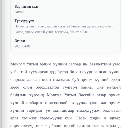
Баримтын хэл:
Англи
Түлхүүр үгс:
Эрчим хүчний татаас, өрхийн ялгаатай байдал, шууд болон шууд бус
нөлөө, эрчим хүчний үнийн мэдрэмж, Монгол Улс
Огноо:
2026-04-01
Монгол Улсын эрчим хүчний салбар нь Зөвлөлтийн үеэс
улбаатай хуучирсан дэд бүтэц болон суурилагдсан хүчин
чадлаас давсан өсөн нэмэгдэж буй эрчим хүчний эрэлт
зэрэг олон бэрхшээлтэй тулгарч байна. Энэ нөхцөл
байдлын хүрээнд Монгол Улсын Засгийн газар эрчим
хүчний салбарын шинэчлэлийг эхлүүлж, цахилгаан эрчим
хүчний тарифыг үе шаттайгаар нэмэгдүүлэх бодлогын
арга хэмжээг хэрэгжүүлж буй. Гэсэн хэдий ч эдгээр
өөрчлөлтүүд инфляц болон өрхийн амьжиргааны зардалд