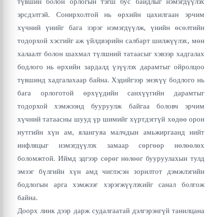
түвшин болон орлогын тэгш бус байдлыг нэмэгдүүлэх
эрсдэлтэй. Сонирхолтой нь өрхийн цахилгаан эрчим
хүчний үнийг бага зэрэг нэмэгдүүлж, үнийн өсөлтийн
тодорхой хэсгийг аж үйлдвэрийн салбарт шилжүүлэх, мөн
халаалт болон шахмал түлшний татаасыг хэвээр хадгалах
бодлого нь өрхийн зардалд үзүүлэх дарамтыг ойролцоо
түвшинд хадгалахаар байна. Хэдийгээр энэхүү бодлого нь
бага орлоготой өрхүүдийн санхүүгийн дарамтыг
тодорхой хэмжээнд бууруулж байгаа боловч эрчим
хүчний татаасны шууд үр шимийг хүртдэггүй хөдөө орон
нутгийн хүн ам, ялангуяа малчдын амьжиргаанд нийт
инфляцыг нэмэгдүүлэх замаар сөргөөр нөлөөлөх
боломжтой. Иймд эдгээр сөрөг нөлөөг бууруулахын тулд
эмзэг бүлгийн хүн амд чиглэсэн зорилтот дэмжлэгийн
бодлогын арга хэмжээг хэрэгжүүлэхийг санал болгож
байна.
Доорх линк дээр дарж судалгаатай дэлгэрэнгүй танилцана