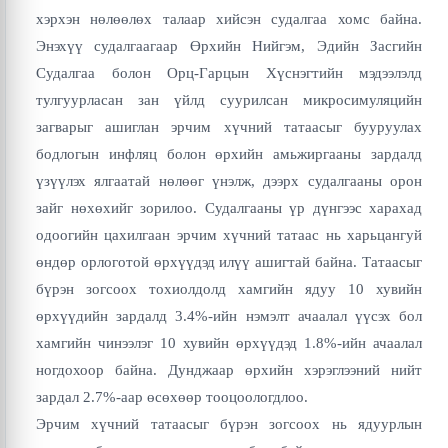
хэрхэн нөлөөлөх талаар хийсэн судалгаа хомс байна.
Энэхүү судалгаагаар Өрхийн Нийгэм, Эдийн Засгийн
Судалгаа болон Орц-Гарцын Хүснэгтийн мэдээлэлд
тулгуурласан зан үйлд суурилсан микросимуляцийн
загварыг ашиглан эрчим хүчний татаасыг бууруулах
бодлогын инфляц болон өрхийн амьжиргааны зардалд
үзүүлэх ялгаатай нөлөөг үнэлж, дээрх судалгааны орон
зайг нөхөхийг зорилоо. Судалгааны үр дүнгээс харахад
одоогийн цахилгаан эрчим хүчний татаас нь харьцангуй
өндөр орлоготой өрхүүдэд илүү ашигтай байна. Татаасыг
бүрэн зогсоох тохиолдолд хамгийн ядуу 10 хувийн
өрхүүдийн зардалд 3.4%-ийн нэмэлт ачаалал үүсэх бол
хамгийн чинээлэг 10 хувийн өрхүүдэд 1.8%-ийн ачаалал
ногдохоор байна. Дунджаар өрхийн хэрэглээний нийт
зардал 2.7%-аар өсөхөөр тооцоологдлоо.
Эрчим хүчний татаасыг бүрэн зогсоох нь ядуурлын