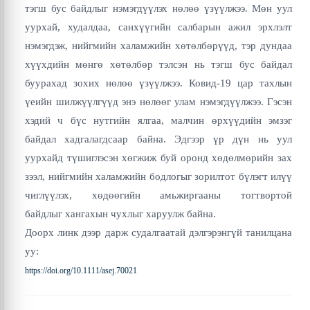
тэгш бус байдлыг нэмэгдүүлэх нөлөө үзүүлжээ. Мөн уул
уурхай, худалдаа, санхүүгийн салбарын ажил эрхлэлт
нэмэгдэж, нийгмийн халамжийн хөтөлбөрүүд, тэр дундаа
хүүхдийн мөнгө хөтөлбөр тэлсэн нь тэгш бус байдал
буурахад зохих нөлөө үзүүлжээ. Ковид-19 цар тахлын
үеийн шилжүүлгүүд энэ нөлөөг улам нэмэгдүүлжээ. Гэсэн
хэдий ч бүс нутгийн ялгаа, малчин өрхүүдийн эмзэг
байдал хадгалагдсаар байна. Эдгээр үр дүн нь уул
уурхайд түшиглэсэн хөгжиж буй оронд хөдөлмөрийн зах
зээл, нийгмийн халамжийн бодлогыг зорилтот бүлэгт илүү
чиглүүлэх, хөдөөгийн амьжиргааны тогтвортой
байдлыг хангахын чухлыг харуулж байна.
Доорх линк дээр дарж судалгаатай дэлгэрэнгүй танилцана
уу:
https://doi.org/10.1111/asej.70021