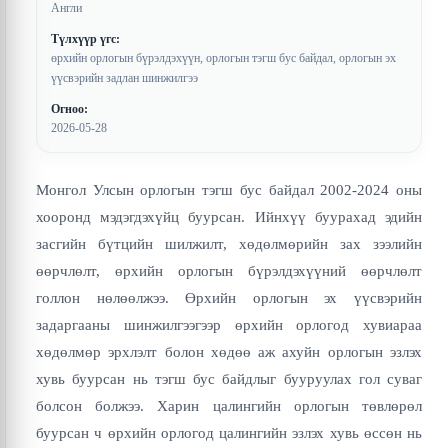
Англи
Түлхүүр үгс:
өрхийн орлогын бүрэлдэхүүн, орлогын тэгш бус байдал, орлогын эх
үүсвэрийн задлан шинжилгээ
Огноо:
2026-05-28
Монгол Улсын орлогын тэгш бус байдал 2002-2024 оны
хооронд мэдэгдэхүйц буурсан. Ийнхүү буурахад эдийн
засгийн бүтцийн шилжилт, хөдөлмөрийн зах зээлийн
өөрчлөлт, өрхийн орлогын бүрэлдэхүүний өөрчлөлт
голлон нөлөөлжээ. Өрхийн орлогын эх үүсвэрийн
задаргааны шинжилгээгээр өрхийн орлогод хувиараа
хөдөлмөр эрхлэлт болон хөдөө аж ахуйн орлогын эзлэх
хувь буурсан нь тэгш бус байдлыг бууруулах гол суваг
болсон болжээ. Харин цалингийн орлогын төвлөрөл
буурсан ч өрхийн орлогод цалингийн эзлэх хувь өссөн нь