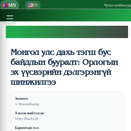
MN
EN
Чухал холбоосууд
Монгол улс дахь тэгш бус
байдлын бууралт: Орлогын
эх үүсвэрийн дэлгэрэнгүй
шинжилгээ
Зохиогч:
З. Манлайбаатар
Хэвлэн нийтэлсэн:
Wiley-Blackwell
Баримтын хэл: