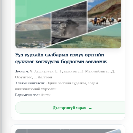
Уул уурхайн салбарын нэмүү өртгийн
сүлжээг хөгжүүлэх бодлогын зөвлөмж
Ч. Хашчулуун, Б. Түвшинтөгс, З. Манлайбаатар, Д.
Зохиогч:
Оюунтөгс, Т. Дөлгөөн
Эдийн засгийн судалгаа, эрдэм
Хэвлэн нийтэлсэн:
шинжилгээний хүрээлэн
Англи
Баримтын хэл:
Дэлгэрэнгүй харах