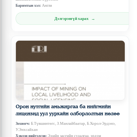
Англи
Баримтын хэл:
Дэлгэрэнгүй харах
Орон нутгийн амьжиргаа ба нийгмийн
лицензид уул уурхайн олборлолтын нөлөө
Б.Түвшинтөгс, З.Манлайбаатар, Б.Хорол-Эрдэнэ,
Зохиогч:
У.Энхсайхан
Эдийн засгийн судалгаа, эрдэм
Хэвлэн нийтэлсэн: