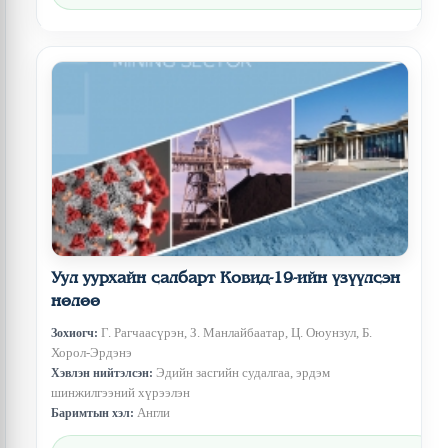
Уул уурхайн салбарт Ковид-19-ийн үзүүлсэн
нөлөө
Г. Рагчаасүрэн, З. Манлайбаатар, Ц. Оюунзул, Б.
Зохиогч:
Хорол-Эрдэнэ
Эдийн засгийн судалгаа, эрдэм
Хэвлэн нийтэлсэн:
шинжилгээний хүрээлэн
Англи
Баримтын хэл: