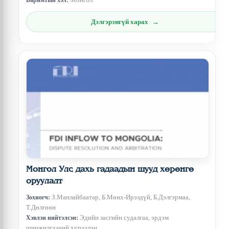
Дэлгэрэнгүй харах
Монгол Улс дахь гадаадын шууд хөрөнгө
оруулалт
З.Манлайбаатар, Б.Мөнх-Ирээдүй, Б.Дэлгэрмаа,
Зохиогч:
Т.Дөлгөөн
Эдийн засгийн судалгаа, эрдэм
Хэвлэн нийтэлсэн:
шинжилгээний хүрээлэн