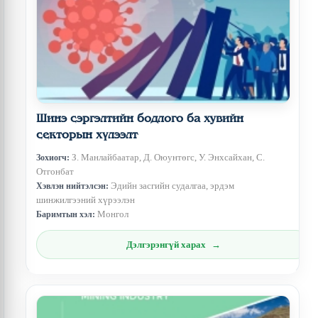
Шинэ сэргэлтийн бодлого ба хувийн
секторын хүлээлт
З. Манлайбаатар, Д. Оюунтөгс, У. Энхсайхан, С.
Зохиогч:
Отгонбат
Эдийн засгийн судалгаа, эрдэм
Хэвлэн нийтэлсэн:
шинжилгээний хүрээлэн
Монгол
Баримтын хэл:
Дэлгэрэнгүй харах