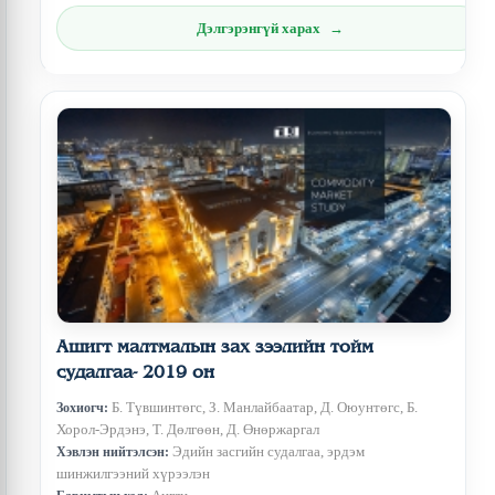
Дэлгэрэнгүй харах
Ашигт малтмалын зах зээлийн тойм
судалгаа- 2019 он
Б. Түвшинтөгс, З. Манлайбаатар, Д. Оюунтөгс, Б.
Зохиогч:
Хорол-Эрдэнэ, Т. Дөлгөөн, Д. Өнөржаргал
Эдийн засгийн судалгаа, эрдэм
Хэвлэн нийтэлсэн:
шинжилгээний хүрээлэн