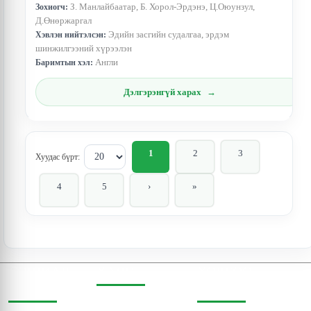
З. Манлайбаатар, Б. Хорол-Эрдэнэ, Ц.Оюунзул,
Зохиогч:
Д.Өнөржаргал
Эдийн засгийн судалгаа, эрдэм
Хэвлэн нийтэлсэн:
шинжилгээний хүрээлэн
Англи
Баримтын хэл:
Дэлгэрэнгүй харах
1
2
3
Хуудас бүрт:
4
5
›
»
СОШИАЛ
ХАЯГ
ХОЛБОО
ОРЧИНД
БАРИХ
Бодь Цамхаг, 803 тоот,