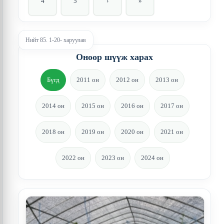
4
5
›
»
Нийт 85. 1-20- харуулав
Оноор шүүж харах
Бүгд
2011 он
2012 он
2013 он
2014 он
2015 он
2016 он
2017 он
2018 он
2019 он
2020 он
2021 он
2022 он
2023 он
2024 он