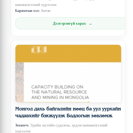
шинжилгээний хүрээлэн
Англи
Баримтын хэл:
Дэлгэрэнгүй харах
Монгол дахь байгалийн нөөц ба уул уурхайн
чадавхийг бэхжүүлэх Бодлогын зөвлөмж
Эдийн засгийн судалгаа, эрдэм шинжилгээний
Зохиогч:
хүрээлэн