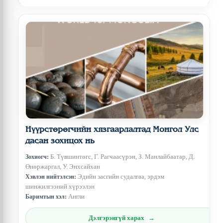
Нүүрстөрөгчийн хязгаарлалтад Монгол Улс
дасан зохицох нь
Б. Түвшинтөгс, Г. Рагчаасүрэн, З. Манлайбаатар, Д.
Зохиогч:
Өнөржаргал, У. Энхсайхан
Эдийн засгийн судалгаа, эрдэм
Хэвлэн нийтэлсэн:
шинжилгээний хүрээлэн
Англи
Баримтын хэл:
Дэлгэрэнгүй харах