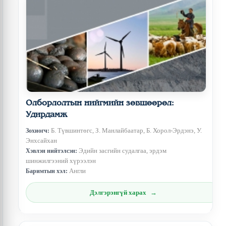
Олборлолтын нийгмийн зөвшөөрөл:
Удирдамж
Б. Түвшинтөгс, З. Манлайбаатар, Б. Хорол-Эрдэнэ, У.
Зохиогч:
Энхсайхан
Эдийн засгийн судалгаа, эрдэм
Хэвлэн нийтэлсэн:
шинжилгээний хүрээлэн
Англи
Баримтын хэл:
Дэлгэрэнгүй харах