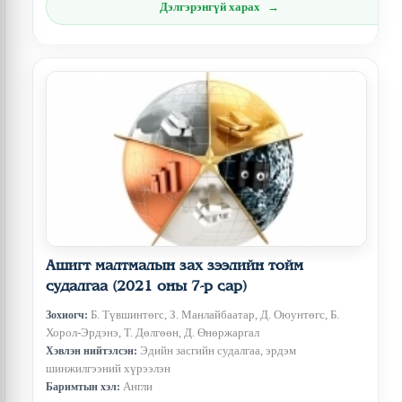
Дэлгэрэнгүй харах
Ашигт малтмалын зах зээлийн тойм
судалгаа (2021 оны 7-р сар)
Б. Түвшинтөгс, З. Манлайбаатар, Д. Оюунтөгс, Б.
Зохиогч:
Хорол-Эрдэнэ, Т. Дөлгөөн, Д. Өнөржаргал
Эдийн засгийн судалгаа, эрдэм
Хэвлэн нийтэлсэн:
шинжилгээний хүрээлэн
Англи
Баримтын хэл: