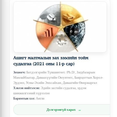
Ашигт малтмалын зах зээлийн тойм
судалгаа (2021 оны 11-р сар)
Батдэлгэрийн Түвшинтөгс /Ph.D/, Загдбазарын
Зохиогч:
Манлайбаатар, Даваахүүгийн Оюунтөгс, Баярцогтын Хорол-
Эрдэнэ, Усны-Эхийн Энхсайхан, Даваагийн Өнөржаргал
Эдийн засгийн судалгаа, эрдэм
Хэвлэн нийтэлсэн:
шинжилгээний хүрээлэн
Англи
Баримтын хэл:
Дэлгэрэнгүй харах