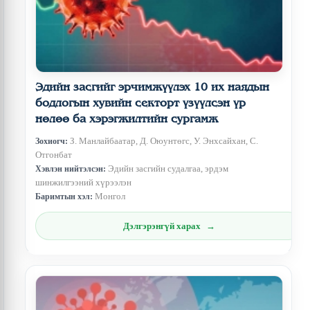
Эдийн засгийг эрчимжүүлэх 10 их наядын
бодлогын хувийн секторт үзүүлсэн үр
нөлөө ба хэрэгжилтийн сургамж
З. Манлайбаатар, Д. Оюунтөгс, У. Энхсайхан, С.
Зохиогч:
Отгонбат
Эдийн засгийн судалгаа, эрдэм
Хэвлэн нийтэлсэн:
шинжилгээний хүрээлэн
Монгол
Баримтын хэл:
Дэлгэрэнгүй харах