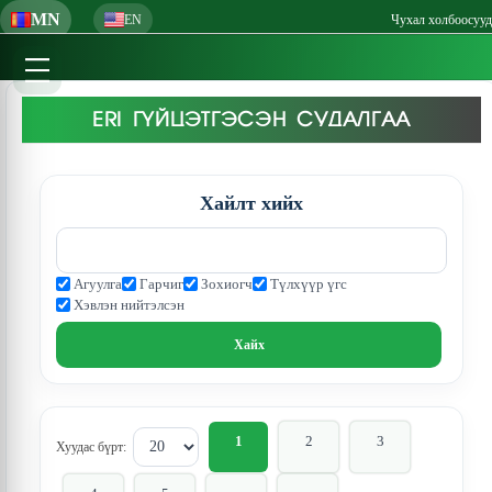
MN
EN
Чухал холбоосууд
ERI ГҮЙЦЭТГЭСЭН СУДАЛГАА
Хайлт хийх
Агуулга
Гарчиг
Зохиогч
Түлхүүр үгс
Хэвлэн нийтэлсэн
1
2
3
Хуудас бүрт: