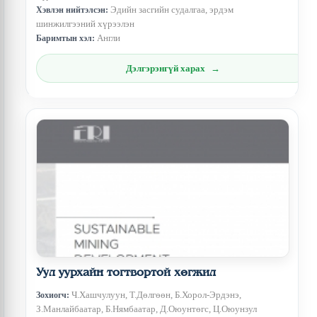
Эдийн засгийн судалгаа, эрдэм
Хэвлэн нийтэлсэн:
шинжилгээний хүрээлэн
Англи
Баримтын хэл:
Дэлгэрэнгүй харах
Уул уурхайн тогтвортой хөгжил
Ч.Хашчулуун, Т.Дөлгөөн, Б.Хорол-Эрдэнэ,
Зохиогч:
З.Манлайбаатар, Б.Нямбаатар, Д.Оюунтөгс, Ц.Оюунзул