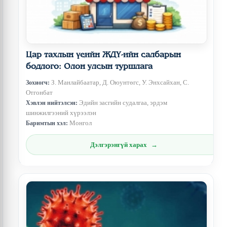
Цар тахлын үеийн ЖДҮ-ийн салбарын
бодлого: Олон улсын туршлага
З. Манлайбаатар, Д. Оюунтөгс, У. Энхсайхан, С.
Зохиогч:
Отгонбат
Эдийн засгийн судалгаа, эрдэм
Хэвлэн нийтэлсэн:
шинжилгээний хүрээлэн
Монгол
Баримтын хэл:
Дэлгэрэнгүй харах