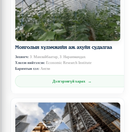
Монголын хүлэмжийн аж ахуйн судалгаа
З. Манлайбаатар, З. Наранмандах
Зохиогч:
Economic Research Institute
Хэвлэн нийтэлсэн:
Англи
Баримтын хэл:
Дэлгэрэнгүй харах