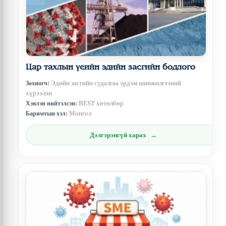
Цар тахлын үеийн эдийн засгийн бодлого
Эдийн засгийн судалгаа эрдэм шинжилгээний
Зохиогч:
хүрээлэн
BEST хөтөлбөр
Хэвлэн нийтэлсэн:
Монгол
Баримтын хэл:
Дэлгэрэнгүй харах