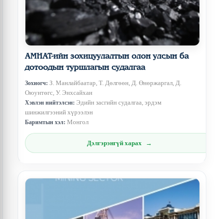
АМНАТ-ийн зохицуулалтын олон улсын ба
дотоодын туршлагын судалгаа
З. Манлайбаатар, Т. Дөлгөөн, Д. Өнөржаргал, Д.
Зохиогч:
Оюунтөгс, У. Энхсайхан
Эдийн засгийн судалгаа, эрдэм
Хэвлэн нийтэлсэн:
шинжилгээний хүрээлэн
Монгол
Баримтын хэл:
Дэлгэрэнгүй харах