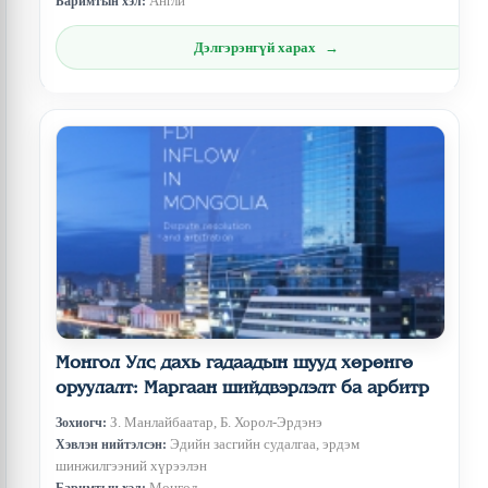
Англи
Баримтын хэл:
Дэлгэрэнгүй харах
Монгол Улс дахь гадаадын шууд хөрөнгө
оруулалт: Маргаан шийдвэрлэлт ба арбитр
З. Манлайбаатар, Б. Хорол-Эрдэнэ
Зохиогч:
Эдийн засгийн судалгаа, эрдэм
Хэвлэн нийтэлсэн:
шинжилгээний хүрээлэн
Монгол
Баримтын хэл: