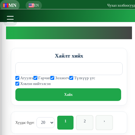
MN
EN
Чухал холбоосууд
Хайлт хийх
Агуулга
Гарчиг
Зохиогч
Түлхүүр үгс
Хэвлэн нийтэлсэн
1
2
›
Хуудас бүрт: