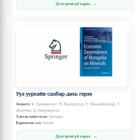
Дэлгэрэнгүй харах
Уул уурхайн салбар дахь гэрээ
Б. Түвшинтөгс, Ч. Хашчулуун, З. Манлайбаатар, Т.
Зохиогч:
Дөлгөөн, Д. Өнөржаргал
Springer
Хэвлэн нийтэлсэн:
Англи
Баримтын хэл:
Дэлгэрэнгүй харах