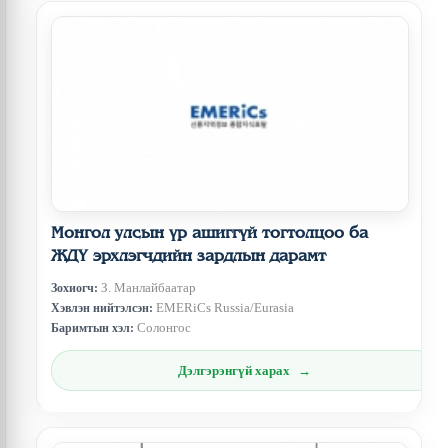
Монгол улсын үр ашиггүй тогтолцоо ба
ЖДҮ эрхлэгчдийн зардлын дарамт
З. Манлайбаатар
Зохиогч:
EMERiCs Russia/Eurasia
Хэвлэн нийтэлсэн:
Солонгос
Баримтын хэл:
Дэлгэрэнгүй харах