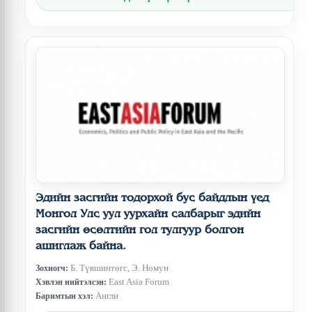
Эдийн засгийн тодорхой бус байдлын үед
Монгол Улс уул уурхайн салбарыг эдийн
засгийн өсөлтийн гол тулгуур болгон
ашиглаж байна.
Б. Түвшинтөгс, Э. Номун
Зохиогч:
East Asia Forum
Хэвлэн нийтэлсэн:
Англи
Баримтын хэл: