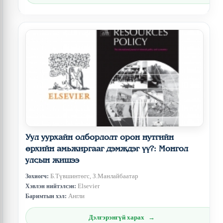
Уул уурхайн олборлолт орон нутгийн
өрхийн амьжиргааг дэмждэг үү?: Монгол
улсын жишээ
Б.Түвшинтөгс, З.Манлайбаатар
Зохиогч:
Elsevier
Хэвлэн нийтэлсэн:
Англи
Баримтын хэл:
Дэлгэрэнгүй харах