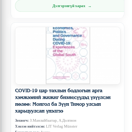
Дэлгэрэнгүй харах
COVID-19 цар тахлын бодлогын арга
хэмжээний жижиг бизнесүүдэд үзүүлсэн
нөлөө: Монгол ба Зүүн Тимор улсын
харьцуулсан үнэлгээ
З.Манлайбаатар, А.Долгион
Зохиогч:
LIT Verlag Münster
Хэвлэн нийтэлсэн: