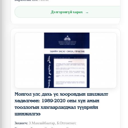
Дэлгэрэнгүй харах
Монгол улс дахь үе хоорондын шилжилт
хөдөлгөөн: 1989-2020 оны хүн амын
тооллогын хязгаарлагдмал түүврийн
шинжилгээ
З.Манлайбаатар, Б.Отгонтөгс
Зохиогч: