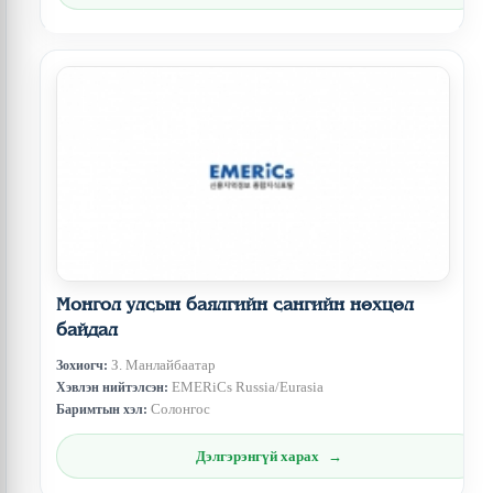
Монгол улсын баялгийн сангийн нөхцөл
байдал
З. Манлайбаатар
Зохиогч:
EMERiCs Russia/Eurasia
Хэвлэн нийтэлсэн:
Солонгос
Баримтын хэл:
Дэлгэрэнгүй харах