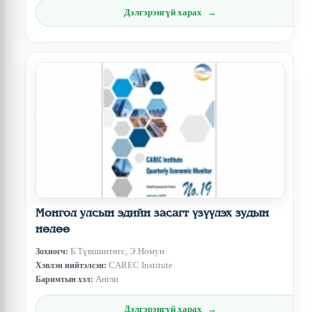
Дэлгэрэнгүй харах
Монгол улсын эдийн засагт үзүүлэх зудын
нөлөө
Б.Түвшинтөгс, Э.Номун
Зохиогч:
CAREC Institute
Хэвлэн нийтэлсэн:
Англи
Баримтын хэл:
Дэлгэрэнгүй харах