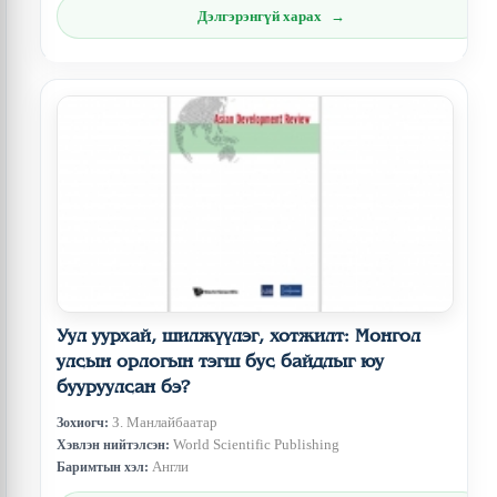
Дэлгэрэнгүй харах
Уул уурхай, шилжүүлэг, хотжилт: Монгол
улсын орлогын тэгш бус байдлыг юу
бууруулсан бэ?
З. Манлайбаатар
Зохиогч:
World Scientific Publishing
Хэвлэн нийтэлсэн:
Англи
Баримтын хэл: