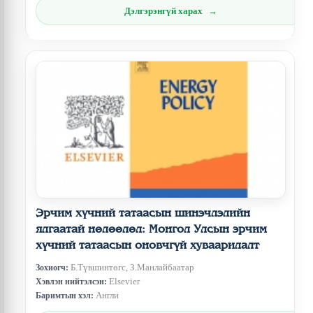
Дэлгэрэнгүй харах
Эрчим хүчний татаасын шинэчлэлийн
ялгаатай нөлөөлөл: Монгол Улсын эрчим
хүчний татаасын оновчгүй хуваарилалт
Б.Түвшинтөгс, З.Манлайбаатар
Зохиогч:
Elsevier
Хэвлэн нийтэлсэн:
Англи
Баримтын хэл: