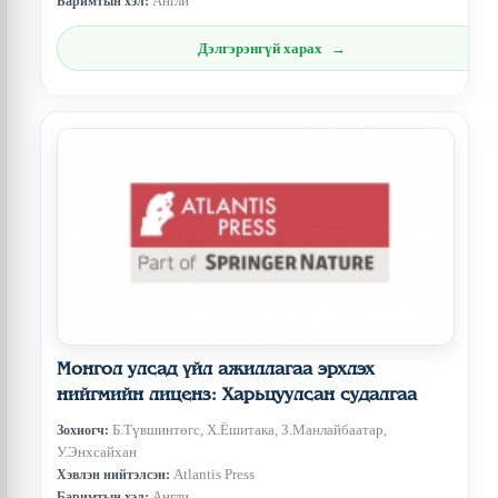
Англи
Баримтын хэл:
Дэлгэрэнгүй харах
Монгол улсад үйл ажиллагаа эрхлэх
нийгмийн лиценз: Харьцуулсан судалгаа
Б.Түвшинтөгс, Х.Ёшитака, З.Манлайбаатар,
Зохиогч:
У.Энхсайхан
Atlantis Press
Хэвлэн нийтэлсэн:
Англи
Баримтын хэл: