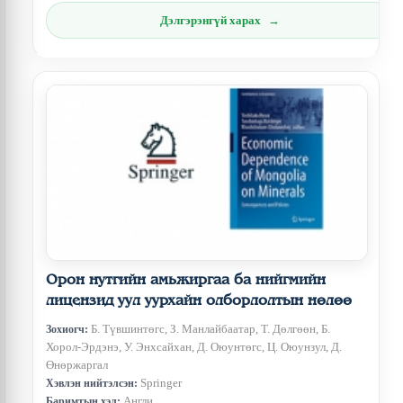
Дэлгэрэнгүй харах
Орон нутгийн амьжиргаа ба нийгмийн
лицензид уул уурхайн олборлолтын нөлөө
Б. Түвшинтөгс, З. Манлайбаатар, Т. Дөлгөөн, Б.
Зохиогч:
Хорол-Эрдэнэ, У. Энхсайхан, Д. Оюунтөгс, Ц. Оюунзул, Д.
Өнөржаргал
Springer
Хэвлэн нийтэлсэн:
Англи
Баримтын хэл: