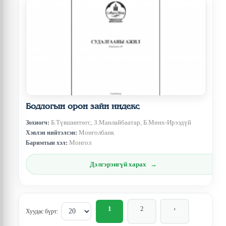
Бодлогын орон зайн индекс
Б.Түвшинтөгс, З.Манлайбаатар, Б.Мөнх-Ирээдүй
Зохиогч:
Монголбанк
Хэвлэн нийтэлсэн:
Монгол
Баримтын хэл:
Дэлгэрэнгүй харах
1
2
›
Хуудас бүрт: