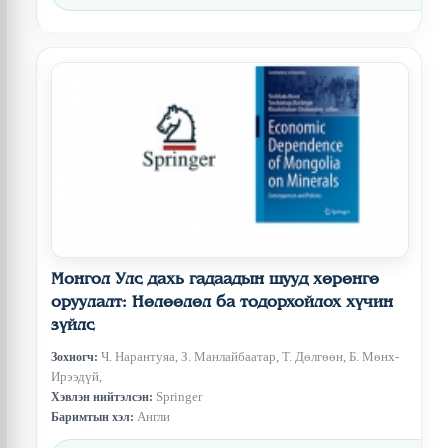
Монгол Улс дахь гадаадын шууд хөрөнгө
оруулалт: Нөлөөлөл ба тодорхойлох хүчин
зүйлс
Ч. Нарантуяа, З. Манлайбаатар, Т. Дөлгөөн, Б. Мөнх-
Зохиогч:
Ирээдүй,
Springer
Хэвлэн нийтэлсэн:
Англи
Баримтын хэл: