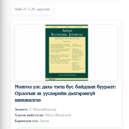
Нийт 23. 1-20- харуулав
Монгол улс дахь тэгш бус байдлын бууралт:
Орлогын эх үүсвэрийн дэлгэрэнгүй
шинжилгээ
З. Манлайбаатар
Зохиогч:
Wiley-Blackwell
Хэвлэн нийтэлсэн:
Англи
Баримтын хэл: