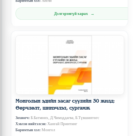
Англи
Баримтын хэл:
Дэлгэрэнгүй харах
Монголын эдийн засаг сүүлийн 30 жилд:
Өөрчлөлт, шинэчлэл, сургамж
Б.Батмөнх, Д.Чимэддагва, Б.Түвшинтөгс
Зохиогч:
Хангай Принтинг
Хэвлэн нийтэлсэн:
Монгол
Баримтын хэл: