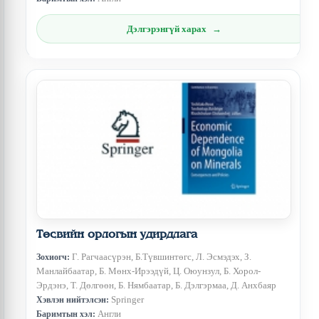
Дэлгэрэнгүй харах
Төсвийн орлогын удирдлага
Г. Рагчаасүрэн, Б.Түвшинтөгс, Л. Эсмэдэх, З.
Зохиогч:
Манлайбаатар, Б. Мөнх-Ирээдүй, Ц. Оюунзул, Б. Хорол-
Эрдэнэ, Т. Дөлгөөн, Б. Нямбаатар, Б. Дэлгэрмаа, Д. Анхбаяр
Springer
Хэвлэн нийтэлсэн:
Англи
Баримтын хэл: