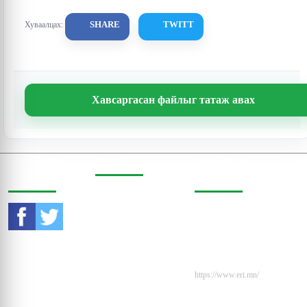
SHARE
TWITT
Хуваалцах:
Хавсаргасан файлыг татаж авах
СОШИАЛ
ХАЯГ
ХОЛБОО
ОРЧИНД
БАРИХ
Бодь Цамхаг, 803 тоот,
Жигжиджавын гудамж
Утас:
976-11-353470
3, Чингэлтэй дүүрэг,
Улаанбаатар, Монгол
И-мэйл:
Улс, 15160
contact@eri.mn
Вэбсайт:
https://www.eri.mn/