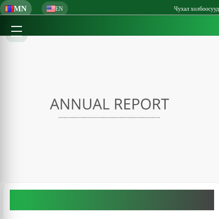
MN
EN
Чухал холбоосууд