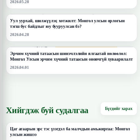
2026.05.28
Уул уурхай, шилжүүлэг, хотжилт: Монгол улсын орлогын
тэгш бус байдлыг юу бууруулсан бэ?
2026.04.28
Эрчим хүчний татаасын шинэчлэлийн ялгаатай нөлөөлөл:
Монгол Улсын эрчим хүчний татаасын оновчгүй хуваарилалт
2026.04.01
Хийгдэж буй судалгаа
Бүгдийг харах
Цаг агаарын эрс тэс үзэгдэл ба малчдын амьжиргаа: Монгол
улсын жишээ