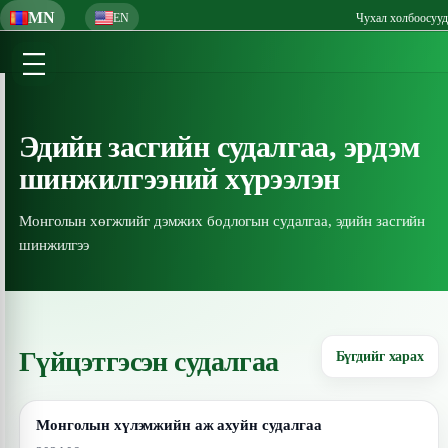
MN
EN
Чухал холбоосууд
Эдийн засгийн судалгаа, эрдэм
шинжилгээний хүрээлэн
Монголын хөгжлийг дэмжих бодлогын судалгаа, эдийн засгийн
шинжилгээ
Гүйцэтгэсэн судалгаа
Бүгдийг харах
Монголын хүлэмжийн аж ахуйн судалгаа