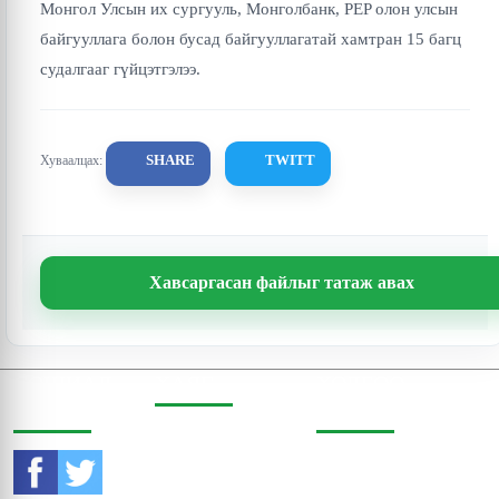
Монгол Улсын их сургууль, Монголбанк, PEP олон улсын
байгууллага болон бусад байгууллагатай хамтран 15 багц
судалгааг гүйцэтгэлээ.
SHARE
TWITT
Хуваалцах:
Хавсаргасан файлыг татаж авах
СОШИАЛ
ХАЯГ
ХОЛБОО
ОРЧИНД
БАРИХ
Бодь Цамхаг, 803 тоот,
Жигжиджавын гудамж
Утас:
976-11-353470
3, Чингэлтэй дүүрэг,
Улаанбаатар, Монгол
И-мэйл: