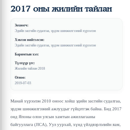
2017 оны жилийн тайлан
Зохиогч:
Эдийн засгийн судалгаа, эрдэм шинжилгээний хүрээлэн
Хэвлэн нийтэлсэн:
Эдийн засгийн судалгаа, эрдэм шинжилгээний хүрээлэн
Баримтын хэл:
Түлхүүр үгс:
Жилийн тайлан 2018
Огноо:
2019-07-03
Манай хүрээлэн 2010 оноос хойш эдийн засгийн судалгаа,
эрдэм шинжилгээний ажлуудыг гүйцэтгэж байна. Бид 2017
онд Японы олон улсын хамтын ажиллагааны
байгууллага (JICA), Уул уурхай, хүнд үйлдвэрлэлийн яам,