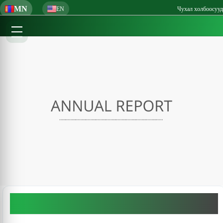
MN
EN
Чухал холбоосууд