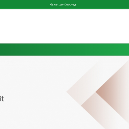
Чухал холбоосууд