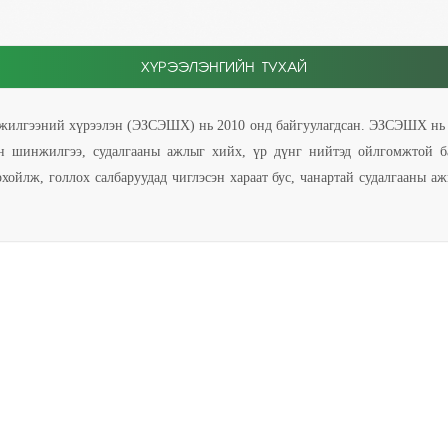
ХҮРЭЭЛЭНГИЙН ТУХАЙ
нжилгээний хүрээлэн (ЭЗСЭШХ) нь 2010 онд байгуулагдсан. ЭЗСЭШХ нь 
н шинжилгээ, судалгааны ажлыг хийх, үр дүнг нийтэд ойлгомжтой б
рхойлж, голлох салбаруудад чиглэсэн хараат бус, чанартай судалгааны 