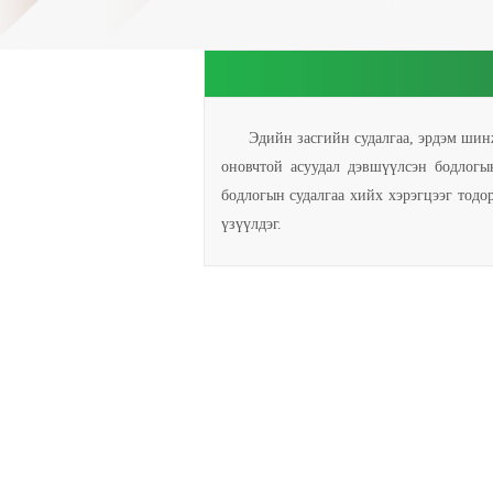
Эдийн засгийн судалгаа, эрдэм ши
оновчтой асуудал дэвшүүлсэн бодлогы
бодлогын судалгаа хийх хэрэгцээг тодо
үзүүлдэг.